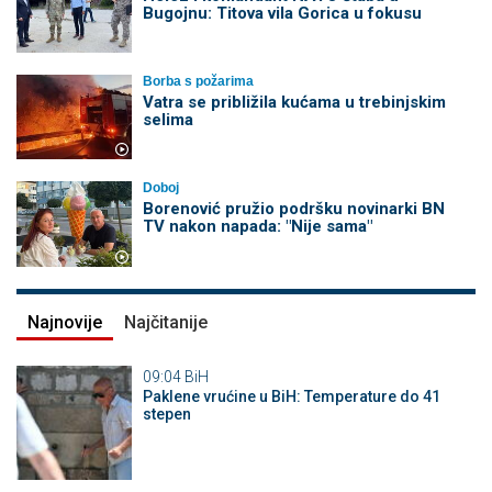
Bugojnu: Titova vila Gorica u fokusu
Borba s požarima
Vatra se približila kućama u trebinjskim
selima
Doboj
Borenović pružio podršku novinarki BN
TV nakon napada: "Nije sama"
Najnovije
Najčitanije
09:04
BiH
Paklene vrućine u BiH: Temperature do 41
stepen