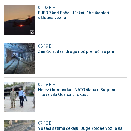
09:02
BiH
EUFOR kod Foče: U "akciji" helikopteri i
oklopna vozila
08:19
BiH
Zenički rudari drugu noć prenoćili u jami
07:18
BiH
Helez i komandant NATO štaba u Bugojnu:
Titova vila Gorica u fokusu
07:12
BiH
Vozači satima čekaju: Duge kolone vozila na