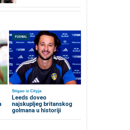
FUDBAL
Stigao iz Cityja
Leeds doveo
a
najskupljeg britanskog
golmana u historiji