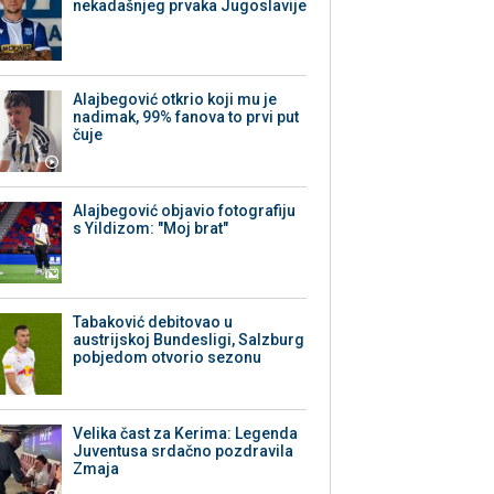
nekadašnjeg prvaka Jugoslavije
Alajbegović otkrio koji mu je
nadimak, 99% fanova to prvi put
čuje
Alajbegović objavio fotografiju
s Yildizom: "Moj brat"
Tabaković debitovao u
austrijskoj Bundesligi, Salzburg
pobjedom otvorio sezonu
Velika čast za Kerima: Legenda
Juventusa srdačno pozdravila
Zmaja