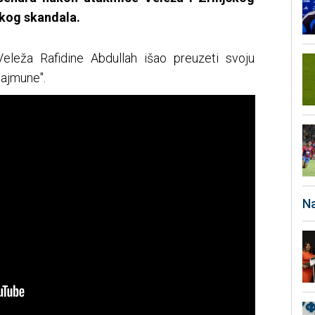
čkog skandala.
eleža Rafidine Abdullah išao preuzeti svoju
majmune".
Na