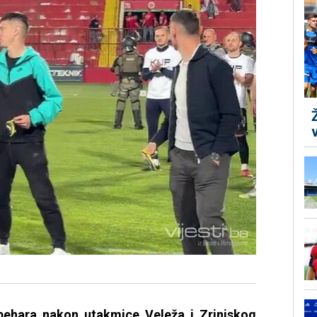
 pehara nakon utakmice Veleža i Zrinjskog