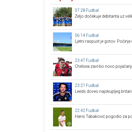
07:28
Fudbal
Željo dočekuje debitanta uz vel
06:14
Fudbal
Ljetni raspust je gotov: Počinj
23:47
Fudbal
Chelsea završio novo pojačanje
23:21
Fudbal
Leeds doveo najskupljeg britan
22:42
Fudbal
Haris Tabaković pogodio za po