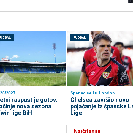
FUDBAL
FUDBAL
26/2027
Španac seli u London
jetni raspust je gotov:
Chelsea završio novo
očinje nova sezona
pojačanje iz španske L
win lige BiH
Lige
Najčitanije