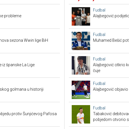
Fudbal
ike probleme
Alajbegović podijeli
Fudbal
e nova sezona Wwin lige BiH
Muhamed Bešić potp
Fudbal
 iz španske La Lige
Alajbegović otkrio k
čuje
Fudbal
skog golmana u historiji
Alajbegović objavio 
Fudbal
bjedu protiv Šunjićevog Pafosa
Tabaković debitovao
pobjedom otvorio 