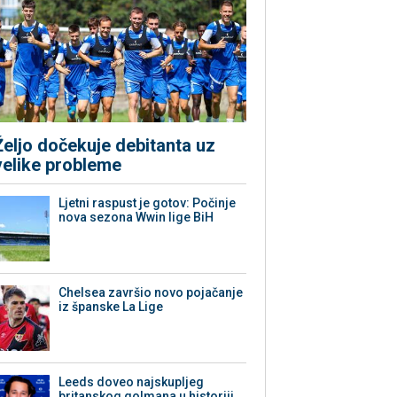
Željo dočekuje debitanta uz
velike probleme
Ljetni raspust je gotov: Počinje
nova sezona Wwin lige BiH
Chelsea završio novo pojačanje
iz španske La Lige
Leeds doveo najskupljeg
britanskog golmana u historiji