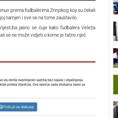
krenuo prema fudbalerima Zrinjskog koji su čekali
ojoj namjeri i sve se na tome zaustavilo.
Vijesti.ba jasno se čuje kako fudbalera Veleža
li se ne može vidjeti o kome je tačno riječ.
avo da obriše neprimjeren sadržaj bez najave i objašnjenja.
kcije portala Vijesti.ba. Ova vijest je sada dostupna samo za
Pridruži se diskusiji