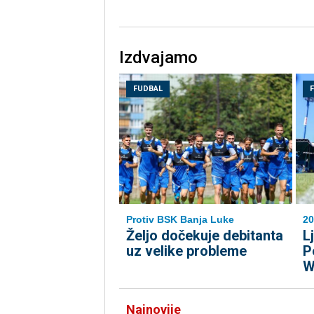
Izdvajamo
FUDBAL
Protiv BSK Banja Luke
20
Željo dočekuje debitanta
L
uz velike probleme
P
W
Najnovije