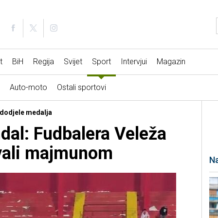
t
BiH
Regija
Svijet
Sport
Intervjui
Magazin
Auto-moto
Ostali sportovi
 dodjele medalja
ndal: Fudbalera Veleža
vali majmunom
Na