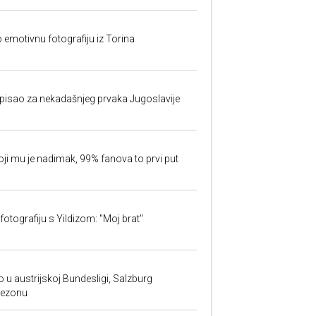
o emotivnu fotografiju iz Torina
isao za nekadašnjeg prvaka Jugoslavije
oji mu je nadimak, 99% fanova to prvi put
fotografiju s Yildizom: "Moj brat"
 u austrijskoj Bundesligi, Salzburg
sezonu