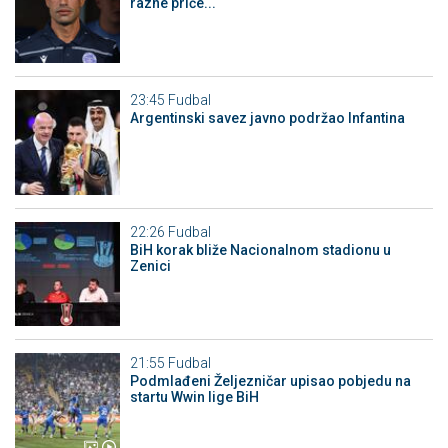
razne priče...
23:45
Fudbal
Argentinski savez javno podržao Infantina
22:26
Fudbal
BiH korak bliže Nacionalnom stadionu u
Zenici
21:55
Fudbal
Podmlađeni Željezničar upisao pobjedu na
startu Wwin lige BiH