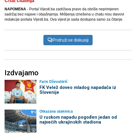
Chat čitatelja
NAPOMENA
- Portal Vijesti.ba zadržava pravo da obriše neprimjeren
sadržaj bez najave i objašnjenja. Mišljenja iznešena u chatu nisu stavovi
redakcije portala Vijesti.ba. Ova vijest je sada dostupna samo za čitanje.
Pridruži se diskusiji
Izdvajamo
Faris Dževahirić
FK Velež doveo mladog napadača iz
Slovenije
Otkazana utakmica
U ruskom napadu pogođen jedan od
najvećih ukrajinskih stadiona