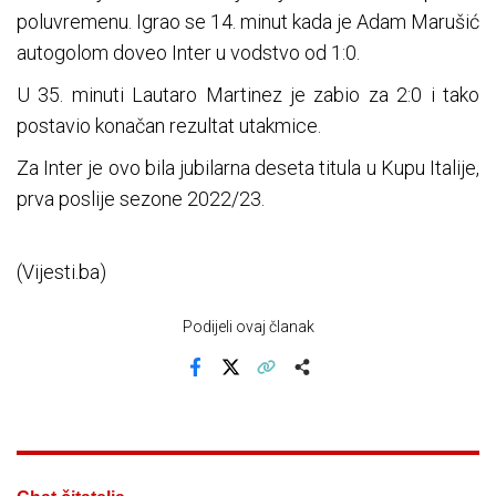
poluvremenu. Igrao se 14. minut kada je Adam Marušić
autogolom doveo Inter u vodstvo od 1:0.
U 35. minuti Lautaro Martinez je zabio za 2:0 i tako
postavio konačan rezultat utakmice.
Za Inter je ovo bila jubilarna deseta titula u Kupu Italije,
prva poslije sezone 2022/23.
(Vijesti.ba)
Podijeli ovaj članak
Facebook
X
Kopiraj link
Više