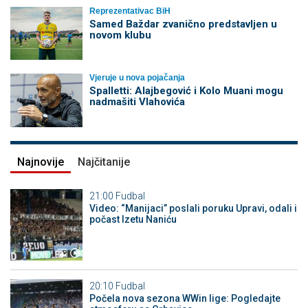
Reprezentativac BiH
Samed Baždar zvanično predstavljen u
novom klubu
Vjeruje u nova pojačanja
Spalletti: Alajbegović i Kolo Muani mogu
nadmašiti Vlahovića
Najnovije
Najčitanije
21:00
Fudbal
Video: “Manijaci” poslali poruku Upravi, odali i
počast Izetu Naniću
20:10
Fudbal
Počela nova sezona WWin lige: Pogledajte