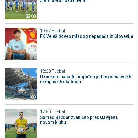
atmosferu sa Grbavice
19:52
Fudbal
FK Velež doveo mladog napadača iz Slovenije
18:20
Fudbal
U ruskom napadu pogođen jedan od najvećih
ukrajinskih stadiona
17:50
Fudbal
Samed Baždar zvanično predstavljen u
novom klubu