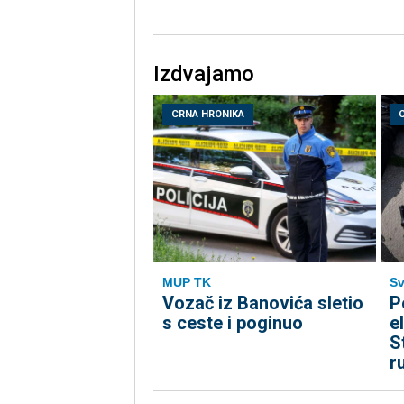
Izdvajamo
CRNA HRONIKA
MUP TK
Sv
Vozač iz Banovića sletio
P
s ceste i poginuo
e
S
r