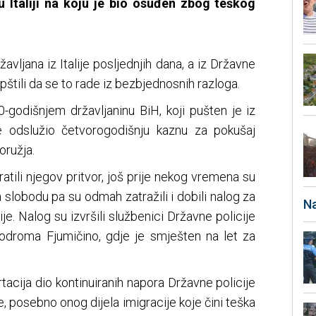
 Italiji na koju je bio osuđen zbog teškog
avljana iz Italije posljednjih dana, a iz Državne
opštili da se to rade iz bezbjednosnih razloga.
0-godišnjem državljaninu BiH, koji pušten je iz
e odslužio četvorogodišnju kaznu za pokušaj
oružja.
pratili njegov pritvor, još prije nekog vremena su
a slobodu pa su odmah zatražili i dobili nalog za
Na
je. Nalog su izvršili službenici Državne policije
erodroma Fjumičino, gdje je smješten na let za
tacija dio kontinuiranih napora Državne policije
je, posebno onog dijela imigracije koje čini teška