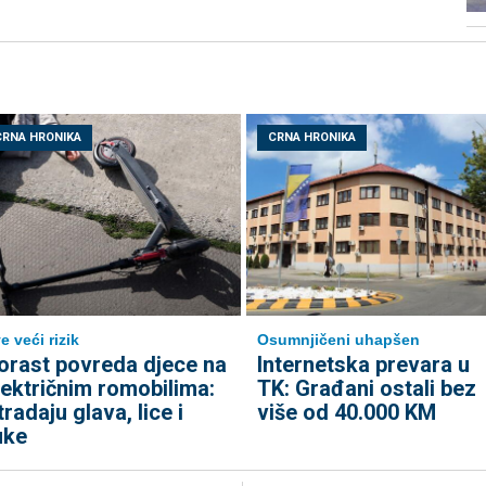
CRNA HRONIKA
CRNA HRONIKA
e veći rizik
Osumnjičeni uhapšen
orast povreda djece na
Internetska prevara u
lektričnim romobilima:
TK: Građani ostali bez
tradaju glava, lice i
više od 40.000 KM
uke