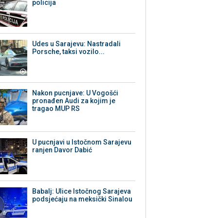
policija
Udes u Sarajevu: Nastradali
Porsche, taksi vozilo...
Nakon pucnjave: U Vogošći
pronađen Audi za kojim je
tragao MUP RS
U pucnjavi u Istočnom Sarajevu
ranjen Davor Dabić
Babalj: Ulice Istočnog Sarajeva
podsjećaju na meksički Sinalou