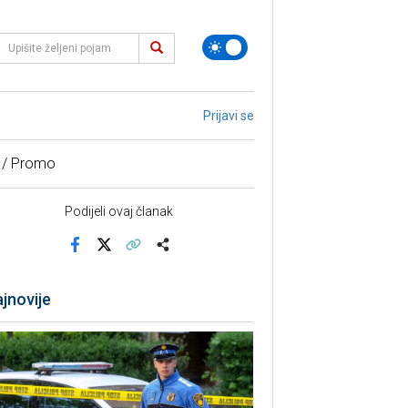
Prijavi se
 / Promo
Podijeli ovaj članak
Facebook
X
Kopiraj link
Više
jnovije