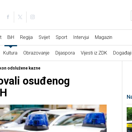
t
BiH
Regija
Svijet
Sport
Intervjui
Magazin
Kultura
Obrazovanje
Dijaspora
Vijesti iz ZDK
Događaji
akon odslužene kazne
tovali osuđenog
iH
Na