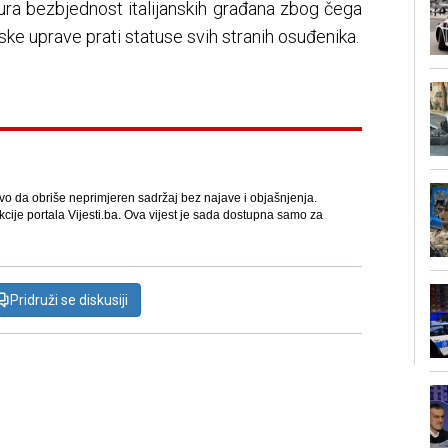
sigura bezbjednost italijanskih građana zbog čega
jske uprave prati statuse svih stranih osuđenika.
avo da obriše neprimjeren sadržaj bez najave i objašnjenja.
kcije portala Vijesti.ba. Ova vijest je sada dostupna samo za
Pridruži se diskusiji