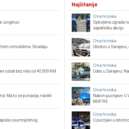
Najčitanije
Crna hronika
e i poginuo
Opkoljena zgrada n
zajedničku akciju
Crna hronika
ičnim romobilima: Stradaju
Ubistvo u Sarajevu, 
Crna hronika
ni ostali bez više od 40.000 KM
Udes u Sarajevu: Nas
Crna hronika
a: Ma to se ponavlja, navikli
Nakon pucnjave: U V
MUP RS
Crna hronika
hapsila osumnjičenog
U pucnjavi u Istočn