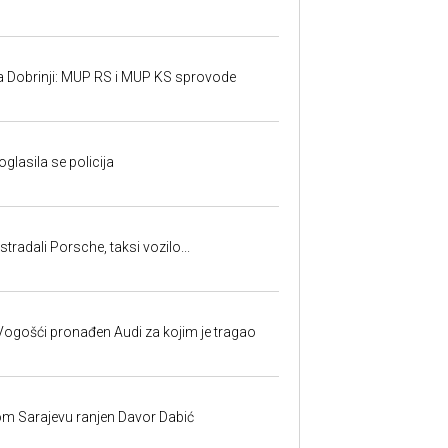
a Dobrinji: MUP RS i MUP KS sprovode
oglasila se policija
tradali Porsche, taksi vozilo...
ogošći pronađen Audi za kojim je tragao
om Sarajevu ranjen Davor Dabić