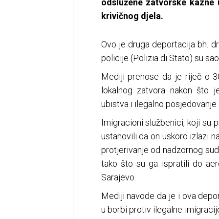
odslužene zatvorske kazne u
krivičnog djela.
Ovo je druga deportacija bh. drž
policije (Polizia di Stato) su sa
Mediji prenose da je riječ o 3
lokalnog zatvora nakon što j
ubistva i ilegalno posjedovanje 
Imigracioni službenici, koji su 
ustanovili da on uskoro izlazi n
protjerivanje od nadzornog sudi
tako što su ga ispratili do a
Sarajevo.
Mediji navode da je i ova depor
u borbi protiv ilegalne imigraci