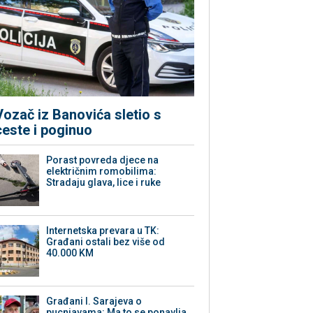
Vozač iz Banovića sletio s
ceste i poginuo
Porast povreda djece na
električnim romobilima:
Stradaju glava, lice i ruke
Internetska prevara u TK:
Građani ostali bez više od
40.000 KM
Građani I. Sarajeva o
pucnjavama: Ma to se ponavlja,