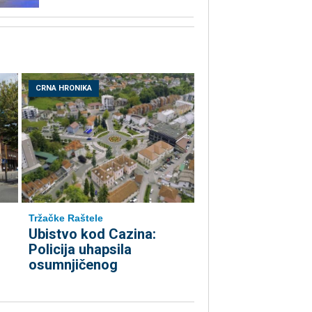
CRNA HRONIKA
Tržačke Raštele
Ubistvo kod Cazina:
Policija uhapsila
osumnjičenog