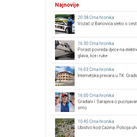
Najnovije
20:38
Crna hronika
Vozač iz Banovića sletio s cest
16:30
Crna hronika
Porast povreda djece na elektr
glava, lice i ruke
16:03
Crna hronika
Internetska prevara u TK: Građa
16:00
Crna hronika
Građani I. Sarajeva o pucnjavam
smo
10:45
Crna hronika
Ubistvo kod Cazina: Policija u