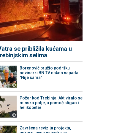
Vatra se približila kućama u
trebinjskim selima
Borenović pružio podršku
novinarki BN TV nakon napada:
"Nije sama"
Požar kod Trebinja: Aktiviralo se
minsko polje, u pomoć stigao i
helikopeter
Završena revizija projekta,
uskoro javna nabavka za