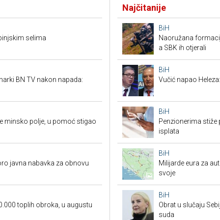
Najčitanije
BiH
ebinjskim selima
Naoružana formacija
a SBK ih otjerali
BiH
inarki BN TV nakon napada:
Vučić napao Heleza:
BiH
 se minsko polje, u pomoć stigao
Penzionerima stiže p
isplata
BiH
koro javna nabavka za obnovu
Milijarde eura za au
svoje
BiH
0.000 toplih obroka, u augustu
Obrat u slučaju Seb
suda