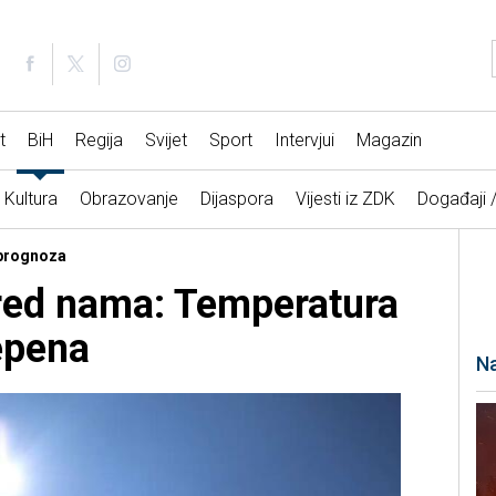
t
BiH
Regija
Svijet
Sport
Intervjui
Magazin
Kultura
Obrazovanje
Dijaspora
Vijesti iz ZDK
Događaji 
 prognoza
pred nama: Temperatura
epena
Na