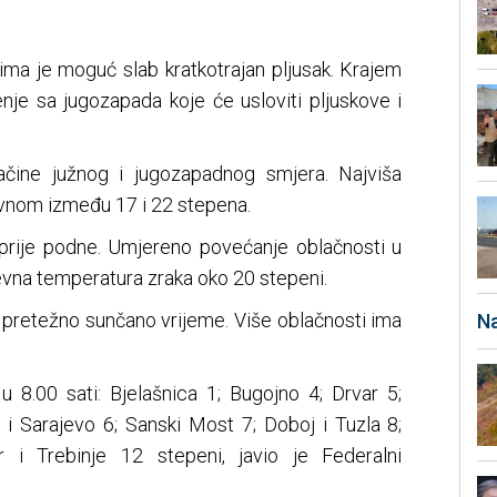
ima je moguć slab kratkotrajan pljusak. Krajem
nje sa jugozapada koje će usloviti pljuskove i
ačine južnog i jugozapadnog smjera. Najviša
vnom između 17 i 22 stepena.
prije podne. Umjereno povećanje oblačnosti u
evna temperatura zraka oko 20 stepeni.
i pretežno sunčano vrijeme. Više oblačnosti ima
Na
 8.00 sati: Bjelašnica 1; Bugojno 4; Drvar 5;
o i Sarajevo 6; Sanski Most 7; Doboj i Tuzla 8;
r i Trebinje 12 stepeni, javio je Federalni