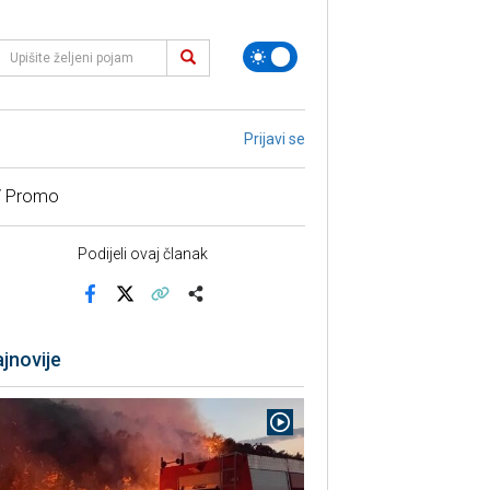
Prijavi se
/ Promo
Podijeli ovaj članak
Facebook
X
Kopiraj link
Više
jnovije