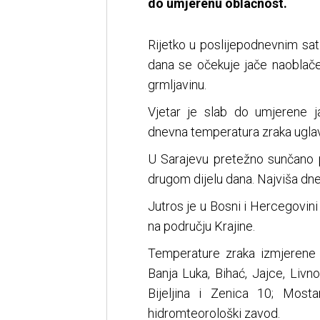
do umjerenu oblačnost.
Rijetko u poslijepodnevnim sat
dana se očekuje jače naoblače
grmljavinu.
Vjetar je slab do umjerene j
dnevna temperatura zraka ugla
U Sarajevu pretežno sunčano 
drugom dijelu dana. Najviša dn
Jutros je u Bosni i Hercegovin
na području Krajine.
Temperature zraka izmjerene u
Banja Luka, Bihać, Jajce, Livn
Bijeljina i Zenica 10; Mosta
hidromteorološki zavod.