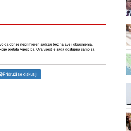
avo da obriše neprimjeren sadržaj bez najave i objašnjenja.
kcije portala Vijesti.ba. Ova vijest je sada dostupna samo za
Pridruži se diskusiji