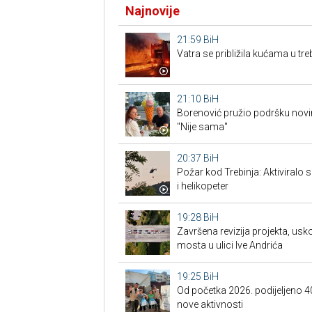
Najnovije
21:59
BiH
Vatra se približila kućama u tr
21:10
BiH
Borenović pružio podršku nov
"Nije sama"
20:37
BiH
Požar kod Trebinja: Aktiviralo
i helikopeter
19:28
BiH
Završena revizija projekta, us
mosta u ulici Ive Andrića
19:25
BiH
Od početka 2026. podijeljeno 4
nove aktivnosti