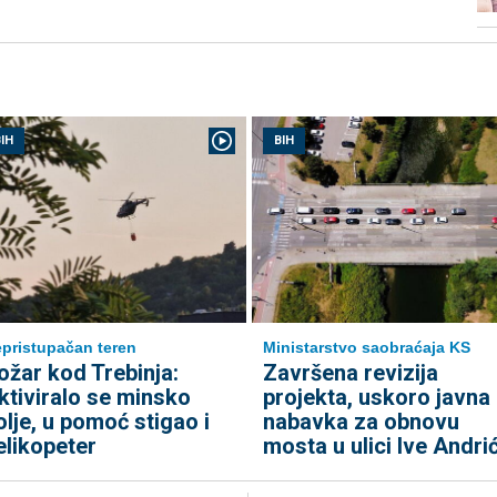
IH
BIH
pristupačan teren
Ministarstvo saobraćaja KS
ožar kod Trebinja:
Završena revizija
ktiviralo se minsko
projekta, uskoro javna
olje, u pomoć stigao i
nabavka za obnovu
elikopeter
mosta u ulici Ive Andri