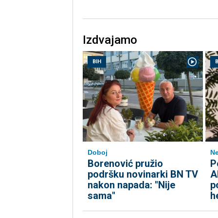
Izdvajamo
BIH
B
Doboj
Ne
Borenović pružio
P
podršku novinarki BN TV
A
nakon napada: "Nije
p
sama"
h