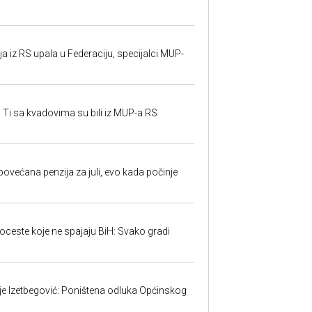
 iz RS upala u Federaciju, specijalci MUP-
 Ti sa kvadovima su bili iz MUP-a RS
ovećana penzija za juli, evo kada počinje
toceste koje ne spajaju BiH: Svako gradi
ije Izetbegović: Poništena odluka Općinskog