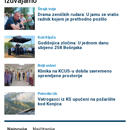
Izdvajamo
Štrajk traje
Drama zeničkih rudara: U jamu se vratio
radnik kojem je prethodno pozlilo
Kod Ključa
Godišnjica zločina: U jednom danu
ubijeno 258 Bošnjaka
Bolji uslovi
Klinika na KCUS-u dobila savremeno
opremljene prostorije
Potvrdio Uk
Vatrogasci iz KS upućeni na požarište
kod Konjica
Najnovije
Najčitanije