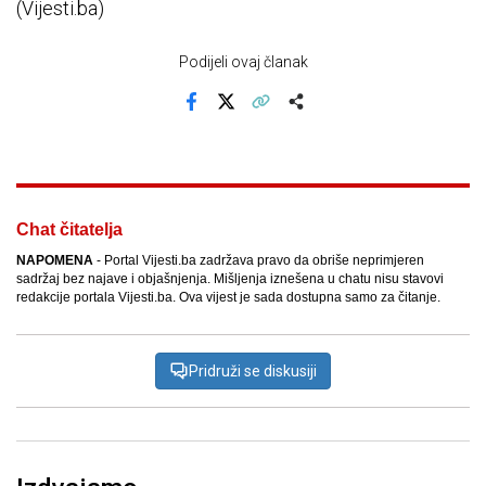
(Vijesti.ba)
Podijeli ovaj članak
Facebook
X
Kopiraj link
Više
Chat čitatelja
NAPOMENA
- Portal Vijesti.ba zadržava pravo da obriše neprimjeren
sadržaj bez najave i objašnjenja. Mišljenja iznešena u chatu nisu stavovi
redakcije portala Vijesti.ba. Ova vijest je sada dostupna samo za čitanje.
Pridruži se diskusiji