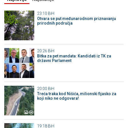
23:10
BiH
Otvara se put međunarodnom priznavanju
prirodnih područja
20:26
BiH
Bitka za pet mandata: Kandidati iz TK za
državni Parlament
20:00
BiH
Treća traka kod Nišića, milionski fijasko za
koji niko ne odgovara!
19:18
BiH