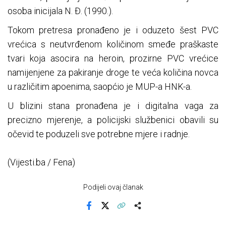
osoba inicijala N. Đ. (1990.).
Tokom pretresa pronađeno je i oduzeto šest PVC
vrećica s neutvrđenom količinom smeđe praškaste
tvari koja asocira na heroin, prozirne PVC vrećice
namijenjene za pakiranje droge te veća količina novca
u različitim apoenima, saopćio je MUP-a HNK-a.
U blizini stana pronađena je i digitalna vaga za
precizno mjerenje, a policijski službenici obavili su
očevid te poduzeli sve potrebne mjere i radnje.
(Vijesti.ba / Fena)
Podijeli ovaj članak
Facebook
X
Kopiraj link
Više