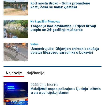
Kod mosta Brčko - Gunja pronađene
kosti, čeka se nalaz vještaka
Na kupalištu Pjenovac
Tragedija kod Zavidovića: U rijeci Krivaji
utopio se 24-godišnji muškarac
Video
Uznemirujuće: Objavljen snimak pokušaja
ubistva Elezovog saradnika u Lukavici
Najnovije
Najčitanije
09:55
Crna hronika
Maloljetnik napao policajca u Ljubinju i oštetio
vrata u policijskoj stanici