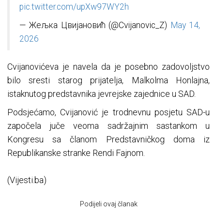
pic.twitter.com/upXw97WY2h
— Жељка Цвијановић (@Cvijanovic_Z)
May 14,
2026
Cvijanovićeva je navela da je posebno zadovoljstvo
bilo sresti starog prijatelja, Malkolma Honlajna,
istaknutog predstavnika jevrejske zajednice u SAD.
Podsjećamo, Cvijanović je trodnevnu posjetu SAD-u
započela juče veoma sadržajnim sastankom u
Kongresu sa članom Predstavničkog doma iz
Republikanske stranke Rendi Fajnom.
(Vijesti.ba)
Podijeli ovaj članak