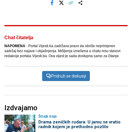
Facebook
X
Kopiraj link
Više
Chat čitatelja
NAPOMENA
- Portal Vijesti.ba zadržava pravo da obriše neprimjeren
sadržaj bez najave i objašnjenja. Mišljenja iznešena u chatu nisu stavovi
redakcije portala Vijesti.ba. Ova vijest je sada dostupna samo za čitanje.
Pridruži se diskusiji
Izdvajamo
Štrajk traje
Drama zeničkih rudara: U jamu se vratio
radnik kojem je prethodno pozlilo