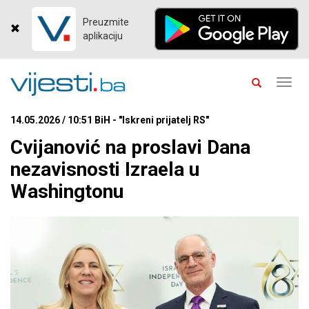
Preuzmite
aplikaciju
Toggl
navig
14.05.2026 / 10:51 BiH - "Iskreni prijatelj RS"
Cvijanović na proslavi Dana
nezavisnosti Izraela u
Washingtonu