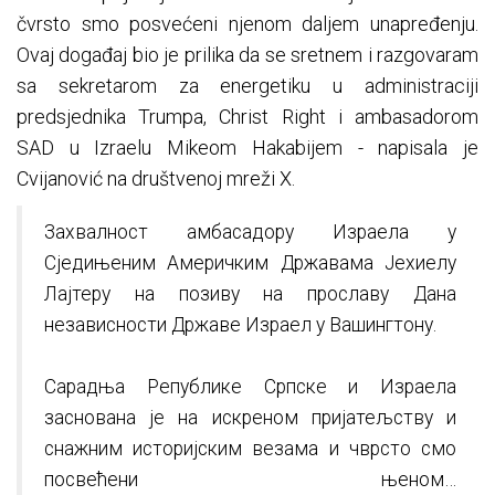
čvrsto smo posvećeni njenom daljem unapređenju.
Ovaj događaj bio je prilika da se sretnem i razgovaram
sa sekretarom za energetiku u administraciji
predsjednika Trumpa, Christ Right i ambasadorom
SAD u Izraelu Mikeom Hakabijem - napisala je
Cvijanović na društvenoj mreži X.
Захвалност амбасадору Израела у
Сједињеним Америчким Државама Јехиелу
Лајтеру на позиву на прославу Дана
независности Државе Израел у Вашингтону.
Сарадња Републике Српске и Израела
заснована је на искреном пријатељству и
снажним историјским везама и чврсто смо
посвећени њеном…