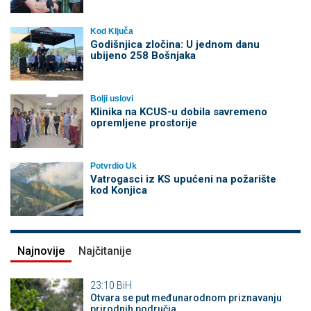
Kod Ključa
Godišnjica zločina: U jednom danu
ubijeno 258 Bošnjaka
Bolji uslovi
Klinika na KCUS-u dobila savremeno
opremljene prostorije
Potvrdio Uk
Vatrogasci iz KS upućeni na požarište
kod Konjica
Najnovije
Najčitanije
23:10
BiH
Otvara se put međunarodnom priznavanju
prirodnih područja