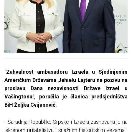
"Zahvalnost ambasadoru Izraela u Sjedinjenim
Američkim Državama Јehielu Lajteru na pozivu na
proslavu Dana nezavisnosti Države Izrael u
Vašingtonu", poručila je članica predsjedništva
BiH Željka Cvijanović.
- Saradnja Republike Srpske i Izraela zasnovana je na
iskrenom prijateljstvu i snažnim historijskim vezama i