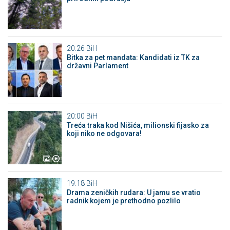
20:26
BiH
Bitka za pet mandata: Kandidati iz TK za
državni Parlament
20:00
BiH
Treća traka kod Nišića, milionski fijasko za
koji niko ne odgovara!
19:18
BiH
Drama zeničkih rudara: U jamu se vratio
radnik kojem je prethodno pozlilo