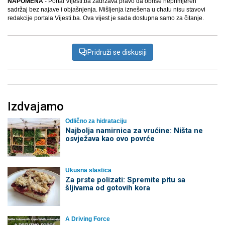
NAPOMENA
- Portal Vijesti.ba zadržava pravo da obriše neprimjeren
sadržaj bez najave i objašnjenja. Mišljenja iznešena u chatu nisu stavovi
redakcije portala Vijesti.ba. Ova vijest je sada dostupna samo za čitanje.
Pridruži se diskusiji
Izdvajamo
Odlično za hidrataciju
Najbolja namirnica za vrućine: Ništa ne
osvježava kao ovo povrće
Ukusna slastica
Za prste polizati: Spremite pitu sa
šljivama od gotovih kora
A Driving Force