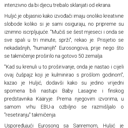
intenzivno da bi djecu trebalo sklanjati od ekrana.
Huljić je objasnio kako izvođači imaju onoliko kreativne
slobode koliko si je sami osiguraju, no pripreme su
iznimno iscrpljujuće. "Mučiš se šest mjeseci i onda se
sve spali u tri minute, sprži", rekao je. Prisjetio se
nekadašnjih, "humanijih" Eurosongova, prije nego što
se takmičenje proširilo na gotovo 50 zemalja.
"Kad su krenuli u to proširivanje, onda je nastao i cijeli
ovaj čušpajz koji je kulminirao s prošlom godinom",
kazao je Huljić, dodavši kako su jedino vrijedni
spomena bili nastupi Baby Lasagne i finskog
predstavnika Kääryje. Prema njegovim izvorima, u
samom vrhu EBU-a ozbiljno se razmišljalo o
"resetiranju" takmičenja.
Uspoređujući Eurosong sa Sanremom, Huljić je