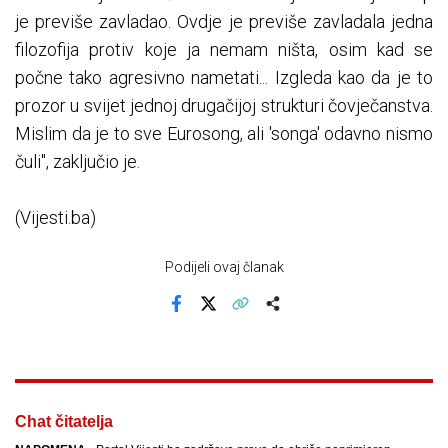
je previše zavladao. Ovdje je previše zavladala jedna
filozofija protiv koje ja nemam ništa, osim kad se
počne tako agresivno nametati... Izgleda kao da je to
prozor u svijet jednoj drugačijoj strukturi čovječanstva.
Mislim da je to sve Eurosong, ali 'songa' odavno nismo
čuli", zaključio je.
(Vijesti.ba)
Podijeli ovaj članak
Facebook
X
Kopiraj link
Više
Chat čitatelja