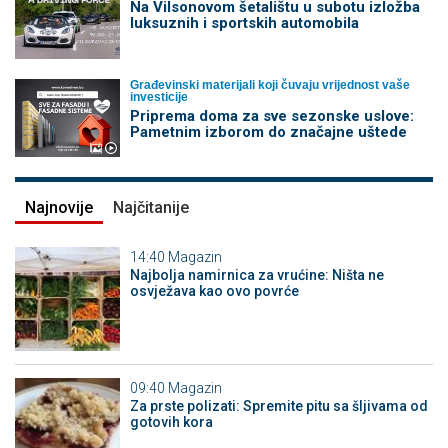
Na Vilsonovom šetalištu u subotu izložba
luksuznih i sportskih automobila
Građevinski materijali koji čuvaju vrijednost vaše
investicije
Priprema doma za sve sezonske uslove:
Pametnim izborom do značajne uštede
Najnovije
Najčitanije
14:40
Magazin
Najbolja namirnica za vrućine: Ništa ne
osvježava kao ovo povrće
09:40
Magazin
Za prste polizati: Spremite pitu sa šljivama od
gotovih kora