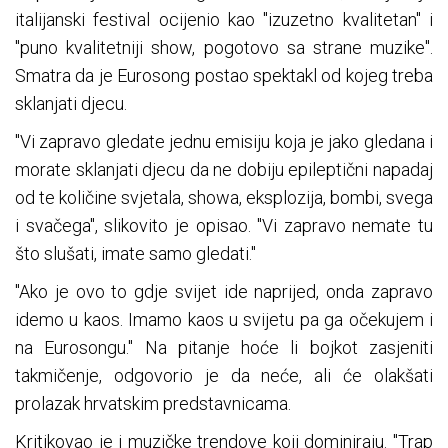
italijanski festival ocijenio kao "izuzetno kvalitetan" i
"puno kvalitetniji show, pogotovo sa strane muzike".
Smatra da je Eurosong postao spektakl od kojeg treba
sklanjati djecu.
"Vi zapravo gledate jednu emisiju koja je jako gledana i
morate sklanjati djecu da ne dobiju epileptični napadaj
od te količine svjetala, showa, eksplozija, bombi, svega
i svačega", slikovito je opisao. "Vi zapravo nemate tu
što slušati, imate samo gledati."
"Ako je ovo to gdje svijet ide naprijed, onda zapravo
idemo u kaos. Imamo kaos u svijetu pa ga očekujem i
na Eurosongu." Na pitanje hoće li bojkot zasjeniti
takmičenje, odgovorio je da neće, ali će olakšati
prolazak hrvatskim predstavnicama.
Kritikovao je i muzičke trendove koji dominiraju. "Trap