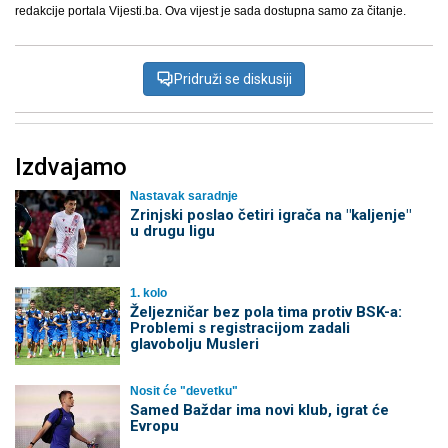
redakcije portala Vijesti.ba. Ova vijest je sada dostupna samo za čitanje.
Pridruži se diskusiji
Izdvajamo
Nastavak saradnje
Zrinjski poslao četiri igrača na "kaljenje"
u drugu ligu
1. kolo
Željezničar bez pola tima protiv BSK-a:
Problemi s registracijom zadali
glavobolju Musleri
Nosit će "devetku"
Samed Baždar ima novi klub, igrat će
Evropu