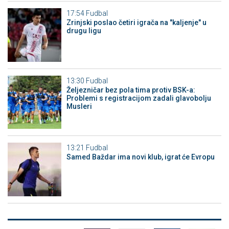
17:54
Fudbal
Zrinjski poslao četiri igrača na "kaljenje" u
drugu ligu
13:30
Fudbal
Željezničar bez pola tima protiv BSK-a:
Problemi s registracijom zadali glavobolju
Musleri
13:21
Fudbal
Samed Baždar ima novi klub, igrat će Evropu