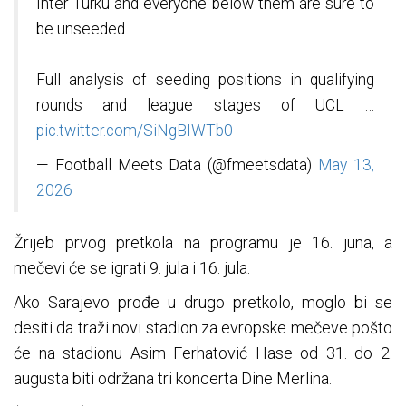
Inter Turku and everyone below them are sure to
be unseeded.
Full analysis of seeding positions in qualifying
rounds and league stages of UCL …
pic.twitter.com/SiNgBIWTb0
— Football Meets Data (@fmeetsdata)
May 13,
2026
Žrijeb prvog pretkola na programu je 16. juna, a
mečevi će se igrati 9. jula i 16. jula.
Ako Sarajevo prođe u drugo pretkolo, moglo bi se
desiti da traži novi stadion za evropske mečeve pošto
će na stadionu Asim Ferhatović Hase od 31. do 2.
augusta biti održana tri koncerta Dine Merlina.