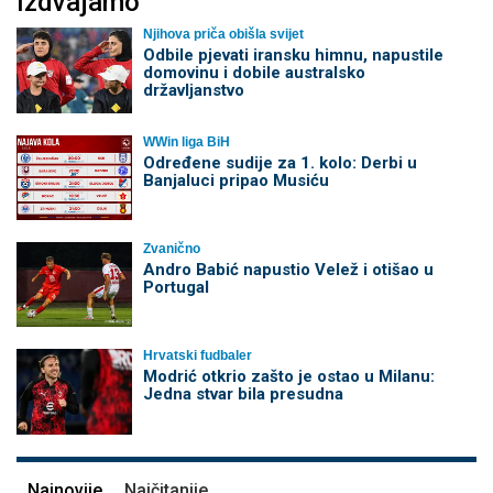
Izdvajamo
Njihova priča obišla svijet
Odbile pjevati iransku himnu, napustile
domovinu i dobile australsko
državljanstvo
WWin liga BiH
Određene sudije za 1. kolo: Derbi u
Banjaluci pripao Musiću
Zvanično
Andro Babić napustio Velež i otišao u
Portugal
Hrvatski fudbaler
Modrić otkrio zašto je ostao u Milanu:
Jedna stvar bila presudna
Najnovije
Najčitanije