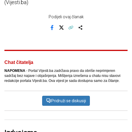
(Vijesti.ba)
Podijeli ovaj članak
Facebook
X
Kopiraj link
Više
Chat čitatelja
NAPOMENA
- Portal Vijesti.ba zadržava pravo da obriše neprimjeren
sadržaj bez najave i objašnjenja. Mišljenja iznešena u chatu nisu stavovi
redakcije portala Vijesti.ba. Ova vijest je sada dostupna samo za čitanje.
Pridruži se diskusiji