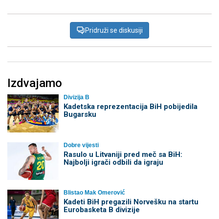
Pridruži se diskusiji
Izdvajamo
Divizija B
Kadetska reprezentacija BiH pobijedila
Bugarsku
Dobre vijesti
Rasulo u Litvaniji pred meč sa BiH:
Najbolji igrači odbili da igraju
Blistao Mak Omerović
Kadeti BiH pregazili Norvešku na startu
Eurobasketa B divizije