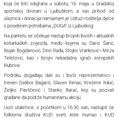
koja će biti odigrana u subotu, 16. maja, u Gradskoj
sportskoj dvorani u Ljubuškom, a sav prihod od
ulaznica i donacija namijenjen je Udruzi roditelja djece
s posebnim potrebama „DUGA“ iz Ljubuškog.
Na parketu se očekuje nastup brojnih bivših i aktualnih
košarkaških zvijezda, među kojima su Dario Šarić,
Bojan Bogdanović, Dino Rađa, Stojko Vranković i Mirza
Teletović, kao i brojni nekadašnji igrači evropskih
klubova.
Podršku događaju dali su i bivši reprezentativci i
treneri Dalibor Bagarić, Slaven Rimac, Krešimir Nikić,
Željko Pavličević i Stanko Barać, koji su pozvali
građane da podrže humanitarnu akciju.
Uoči utakmice, s početkom u 16:30 sati, nastupit će
folklorna društva KUD sveti Ante Humac i KUD