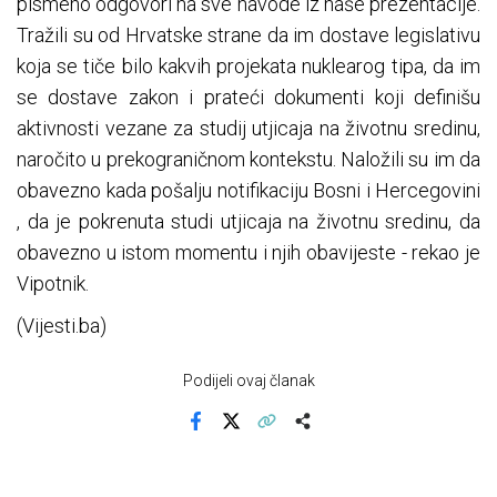
pismeno odgovori na sve navode iz naše prezentacije.
Tražili su od Hrvatske strane da im dostave legislativu
koja se tiče bilo kakvih projekata nuklearog tipa, da im
se dostave zakon i prateći dokumenti koji definišu
aktivnosti vezane za studij utjicaja na životnu sredinu,
naročito u prekograničnom kontekstu. Naložili su im da
obavezno kada pošalju notifikaciju Bosni i Hercegovini
, da je pokrenuta studi utjicaja na životnu sredinu, da
obavezno u istom momentu i njih obavijeste - rekao je
Vipotnik.
(Vijesti.ba)
Podijeli ovaj članak
Facebook
X
Kopiraj link
Više