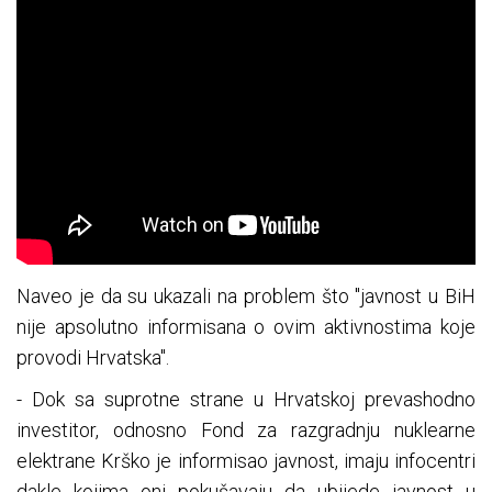
Naveo je da su ukazali na problem što "javnost u BiH
nije apsolutno informisana o ovim aktivnostima koje
provodi Hrvatska".
- Dok sa suprotne strane u Hrvatskoj prevashodno
investitor, odnosno Fond za razgradnju nuklearne
elektrane Krško je informisao javnost, imaju infocentri
dakle kojima oni pokušavaju da ubijede javnost u