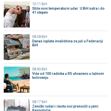
10:11
BiH
Stiže novi temperaturni udar: U BiH sutra i do
41 stepen
08:58
BiH
Danas isplata invalidnina za juli u Federaciji
BiH
08:40
BiH
Više od 100 radnika u RS uhvaćeno u lažnom
bolovanju
08:17
BiH
Zenički rudari i šestu noć prenoćili u jami
Raspotočje