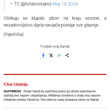
— TC (@totalcristiano)
May 14, 2026
Očekuju se klupski izbori na kraju sezone, a
nezadovoljstvo dijela navijača postaje sve glasnije.
(Vijesti.ba)
Podijeli ovaj članak
Facebook
X
Kopiraj link
Više
Chat čitatelja
NAPOMENA
- Portal Vijesti.ba zadržava pravo da obriše neprimjeren
sadržaj bez najave i objašnjenja. Mišljenja iznešena u chatu nisu stavovi
redakcije portala Vijesti.ba. Ova vijest je sada dostupna samo za čitanje.