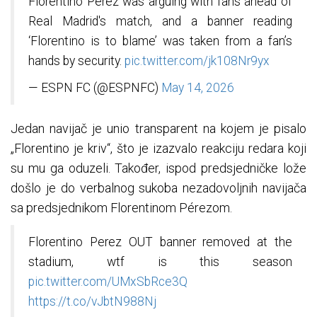
Florentino Pérez was arguing with fans ahead of
Real Madrid's match, and a banner reading
‘Florentino is to blame’ was taken from a fan’s
hands by security.
pic.twitter.com/jk108Nr9yx
— ESPN FC (@ESPNFC)
May 14, 2026
Jedan navijač je unio transparent na kojem je pisalo
„Florentino je kriv“, što je izazvalo reakciju redara koji
su mu ga oduzeli. Također, ispod predsjedničke lože
došlo je do verbalnog sukoba nezadovoljnih navijača
sa predsjednikom Florentinom Pérezom.
Florentino Perez OUT banner removed at the
stadium, wtf is this season
pic.twitter.com/UMxSbRce3Q
https://t.co/vJbtN988Nj