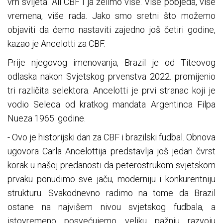
vrh svijeta. Ali CBF i ja želimo više. Više pobjeda, više
vremena, više rada. Jako smo sretni što možemo
objaviti da ćemo nastaviti zajedno još četiri godine,
kazao je Ancelotti za CBF.
Prije njegovog imenovanja, Brazil je od Titeovog
odlaska nakon Svjetskog prvenstva 2022. promijenio
tri različita selektora. Ancelotti je prvi stranac koji je
vodio Seleca od kratkog mandata Argentinca Filpa
Nueza 1965. godine.
- Ovo je historijski dan za CBF i brazilski fudbal. Obnova
ugovora Carla Ancelottija predstavlja još jedan čvrst
korak u našoj predanosti da peterostrukom svjetskom
prvaku ponudimo sve jaču, moderniju i konkurentniju
strukturu. Svakodnevno radimo na tome da Brazil
ostane na najvišem nivou svjetskog fudbala, a
istovremeno posvećujemo veliku pažnju razvoju