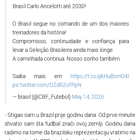
Brasil Carlo Ancelotti até 2030!
O Brasil segue no comando de um dos maiores
treinadores da história!
Compromisso, continuidade e confiança para
levar a Seleção Brasileira ainda mais longe.
A caminhada continua. Nosso sonho também.
Saiba mais em
https://t.co/pkHuBcm04I
pic.twitter.com/DZdRZofPpN
— brasil (@CBF_Futebol)
May 14, 2026
- Stigao sam u Brazil prije godinu dana. Od prve minute
shvatio sam šta fudbal znači ovoj zemlji. Godinu dana
radimo na tome da brazilsku reprezentaciju vratimo na