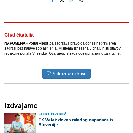
Facebook
X
Kopiraj link
Više
Chat čitatelja
NAPOMENA
- Portal Vijesti.ba zadržava pravo da obriše neprimjeren
sadržaj bez najave i objašnjenja. Mišljenja iznešena u chatu nisu stavovi
redakcije portala Vijesti.ba. Ova vijest je sada dostupna samo za čitanje.
Pridruži se diskusiji
Izdvajamo
Faris Dževahirić
FK Velež doveo mladog napadača iz
Slovenije