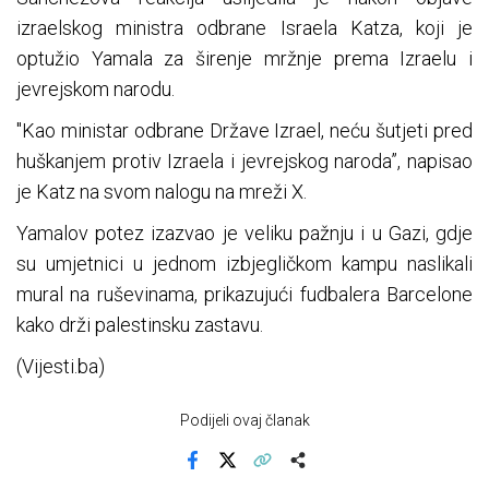
izraelskog ministra odbrane Israela Katza, koji je
optužio Yamala za širenje mržnje prema Izraelu i
jevrejskom narodu.
"Kao ministar odbrane Države Izrael, neću šutjeti pred
huškanjem protiv Izraela i jevrejskog naroda”, napisao
je Katz na svom nalogu na mreži X.
Yamalov potez izazvao je veliku pažnju i u Gazi, gdje
su umjetnici u jednom izbjegličkom kampu naslikali
mural na ruševinama, prikazujući fudbalera Barcelone
kako drži palestinsku zastavu.
(Vijesti.ba)
Podijeli ovaj članak
Facebook
X
Kopiraj link
Više