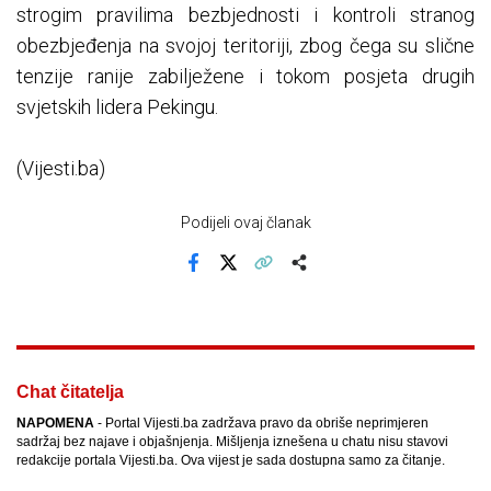
strogim pravilima bezbjednosti i kontroli stranog
obezbjeđenja na svojoj teritoriji, zbog čega su slične
tenzije ranije zabilježene i tokom posjeta drugih
svjetskih lidera Pekingu.
(Vijesti.ba)
Podijeli ovaj članak
Facebook
X
Kopiraj link
Više
Chat čitatelja
NAPOMENA
- Portal Vijesti.ba zadržava pravo da obriše neprimjeren
sadržaj bez najave i objašnjenja. Mišljenja iznešena u chatu nisu stavovi
redakcije portala Vijesti.ba. Ova vijest je sada dostupna samo za čitanje.