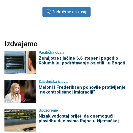
Pridruži se diskusiji
Izdvajamo
Pacifička obala
Zemljotres jačine 6,6 stepeni pogodio
Kolumbiju, podrhtavanje osjetili i u Bogoti
Zajednička izjava
Meloni i Frederiksen ponovile protivljenje
"nekontrolisanoj imigraciji"
Upozorenje
Nizak vodostaj prijeti da onemogući
plovidbu dijelovima Rajne u Njemačkoj