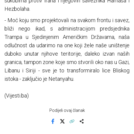
sukobima protiv Irana i njegovih saveznika Hamasa i
Hezbolaha.
- Moć koju smo projektovali na svakom frontu i savez,
bliži nego ikad, s administracijom predsjednika
Trampa u Sjedinjenim Američkim Državama, naša
odlučnost da udarimo na one koji žele naše uništenje
duboko unutar njihove teritorije, daleko izvan naših
granica, tampon zone koje smo stvorili oko nas u Gazi,
Libanu i Siriji - sve je to transformiralo lice Bliskog
istoka - zaključio je Netanyahu.
(Vijesti.ba)
Podijeli ovaj članak
Facebook
X
Kopiraj link
Više