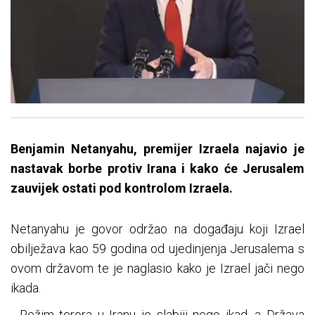
Benjamin Netanyahu, premijer Izraela najavio je
nastavak borbe protiv Irana i kako će Jerusalem
zauvijek ostati pod kontrolom Izraela.
Netanyahu je govor održao na događaju koji Izrael
obilježava kao 59 godina od ujedinjenja Jerusalema s
ovom državom te je naglasio kako je Izrael jači nego
ikada.
- Režim terora u Iranu je slabiji nego ikad, a Država