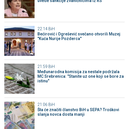
uvede sankcije zvaničnicima iz RS
22:14
BiH
Bećirović i Ogrešević svečano otvorili Muzej
"Kuća Nurije Pozderca"
21:59
BiH
Međunarodna komisija za nestale podržala
MC Srebrenica: "Stanite uz one koji se bore za
istinu"
21:06
BiH
Šta će značiti članstvo BiH u SEPA? Troškovi
slanja novca dosta manji