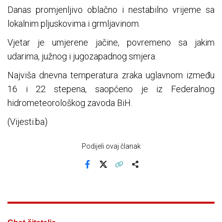
Danas promjenljivo oblačno i nestabilno vrijeme sa
lokalnim pljuskovima i grmljavinom.
Vjetar je umjerene jačine, povremeno sa jakim
udarima, južnog i jugozapadnog smjera.
Najviša dnevna temperatura zraka uglavnom između
16 i 22 stepena, saopćeno je iz Federalnog
hidrometeorološkog zavoda BiH.
(Vijesti.ba)
Podijeli ovaj članak
Facebook
X
Kopiraj link
Više