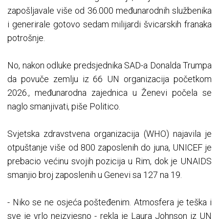
zapošljavale više od 36.000 međunarodnih službenika
i generirale gotovo sedam milijardi švicarskih franaka
potrošnje.
No, nakon odluke predsjednika SAD-a Donalda Trumpa
da povuče zemlju iz 66 UN organizacija početkom
2026., međunarodna zajednica u Ženevi počela se
naglo smanjivati, piše Politico.
Svjetska zdravstvena organizacija (WHO) najavila je
otpuštanje više od 800 zaposlenih do juna, UNICEF je
prebacio većinu svojih pozicija u Rim, dok je UNAIDS
smanjio broj zaposlenih u Genevi sa 127 na 19.
- Niko se ne osjeća pošteđenim. Atmosfera je teška i
sve je vrlo neizvjesno - rekla je Laura Johnson iz UN