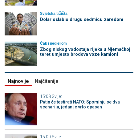
Svjetska tržišta
Dolar oslabio drugu sedmicu zaredom
Čak i nedjeljom
Zbog niskog vodostaja rijeka u Njemačkoj
teret umjesto brodova voze kamioni
Najnovije
Najčitanije
15:08
Svijet
Putin će testirati NATO: Spominju se dva
scenarija, jedan je vrlo opasan
15:00
Svijet