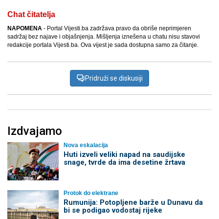
Chat čitatelja
NAPOMENA
- Portal Vijesti.ba zadržava pravo da obriše neprimjeren
sadržaj bez najave i objašnjenja. Mišljenja iznešena u chatu nisu stavovi
redakcije portala Vijesti.ba. Ova vijest je sada dostupna samo za čitanje.
Pridruži se diskusiji
Izdvajamo
Nova eskalacija
Huti izveli veliki napad na saudijske
snage, tvrde da ima desetine žrtava
Protok do elektrane
Rumunija: Potopljene barže u Dunavu da
bi se podigao vodostaj rijeke