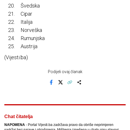
Švedska
Cipar
Italija
Norveška
Rumunjska
Austrija
(Vijesti.ba)
Podijeli ovaj članak
Facebook
X
Kopiraj link
Više
Chat čitatelja
NAPOMENA
- Portal Vijesti.ba zadržava pravo da obriše neprimjeren
sadržaj bez najave i objašnjenja. Mišljenja iznešena u chatu nisu stavovi