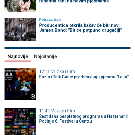
Rihanna radi na novim pjesmama
Potraga traje
Producentica otkrila kakav će biti novi
James Bond: "Bit će potpuno drugačiji"
Najnovije
Najčitanije
12:11
Muzika i Film
Fazla i Taik Ganić predstavljaju pjesmu "Lejla"
11:43
Muzika i Film
Šest dana besplatnog programa u Hastahani:
Počinje 6. Festival u Centru