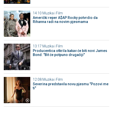
14:10
Muzika i Film
Američki reper A$AP Rocky potvrdio da
Rihanna radi na novim pjesmama
13:17
Muzika i Film
Producentica otkrila kakav će biti novi James
Bond: "Bit će potpuno drugačiji"
12:08
Muzika i Film
Severina predstavila novu pjesmu "Pozovi me
ti"