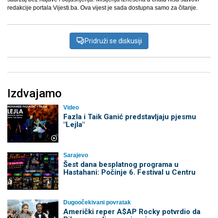
redakcije portala Vijesti.ba. Ova vijest je sada dostupna samo za čitanje.
Pridruži se diskusiji
Izdvajamo
Video
Fazla i Taik Ganić predstavljaju pjesmu
"Lejla"
Sarajevo
Šest dana besplatnog programa u
Hastahani: Počinje 6. Festival u Centru
Dugoočekivani povratak
Američki reper A$AP Rocky potvrdio da