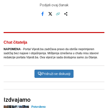
Podijeli ovaj članak
Facebook
X
Kopiraj link
Više
Chat čitatelja
NAPOMENA
- Portal Vijesti.ba zadržava pravo da obriše neprimjeren
sadržaj bez najave i objašnjenja. Mišljenja iznešena u chatu nisu stavovi
redakcije portala Vijesti.ba. Ova vijest je sada dostupna samo za čitanje.
Pridruži se diskusiji
Izdvajamo
Potvrđeno