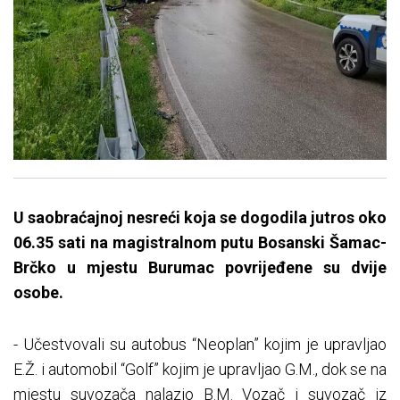
U saobraćajnoj nesreći koja se dogodila jutros oko
06.35 sati na magistralnom putu Bosanski Šamac-
Brčko u mjestu Burumac povrijeđene su dvije
osobe.
- Učestvovali su autobus “Neoplan” kojim je upravljao
E.Ž. i automobil “Golf” kojim je upravljao G.M., dok se na
mjestu suvozača nalazio B.M. Vozač i suvozač iz