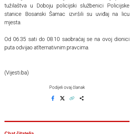
tužilaštva u Doboju policijski službenici Policijske
stanice Bosanski Šamac izvršili su uviđaj na licu
mjesta.
Od 06.35 sati do 08.10 saobraćaj se na ovoj dionici
puta odvijao atlternativnim pravcima.
(Vijesti.ba)
Podijeli ovaj članak
Facebook
X
Kopiraj link
Više
Chat čitatelja