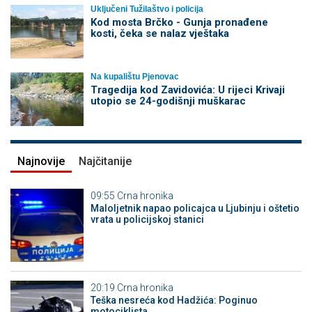
Uključeni Tužilaštvo i policija
Kod mosta Brčko - Gunja pronađene
kosti, čeka se nalaz vještaka
Na kupalištu Pjenovac
Tragedija kod Zavidovića: U rijeci Krivaji
utopio se 24-godišnji muškarac
Najnovije
Najčitanije
09:55
Crna hronika
Maloljetnik napao policajca u Ljubinju i oštetio
vrata u policijskoj stanici
20:19
Crna hronika
Teška nesreća kod Hadžića: Poginuo
motociklista