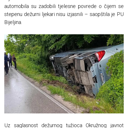
automobila su zadobili tjelesne povrede o čijem se
stepenu dežurni ljekari nisu izjasnili – saopštila je PU
Bijeljina.
Uz saglasnost dežurnog tužioca Okružnog javnot