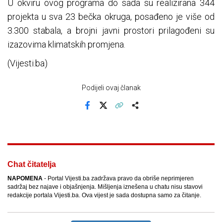
U okviru ovog programa do sada su realizirana 344
projekta u sva 23 bečka okruga, posađeno je više od
3.300 stabala, a brojni javni prostori prilagođeni su
izazovima klimatskih promjena.
(Vijesti.ba)
Podijeli ovaj članak
Facebook
X
Kopiraj link
Više
Chat čitatelja
NAPOMENA
- Portal Vijesti.ba zadržava pravo da obriše neprimjeren
sadržaj bez najave i objašnjenja. Mišljenja iznešena u chatu nisu stavovi
redakcije portala Vijesti.ba. Ova vijest je sada dostupna samo za čitanje.