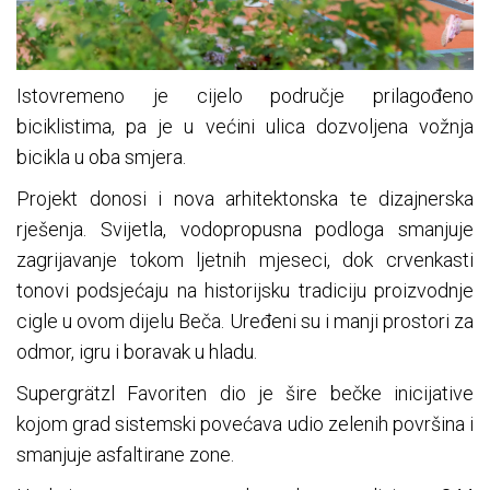
Istovremeno je cijelo područje prilagođeno
biciklistima, pa je u većini ulica dozvoljena vožnja
bicikla u oba smjera.
Projekt donosi i nova arhitektonska te dizajnerska
rješenja. Svijetla, vodopropusna podloga smanjuje
zagrijavanje tokom ljetnih mjeseci, dok crvenkasti
tonovi podsjećaju na historijsku tradiciju proizvodnje
cigle u ovom dijelu Beča. Uređeni su i manji prostori za
odmor, igru i boravak u hladu.
Supergrätzl Favoriten dio je šire bečke inicijative
kojom grad sistemski povećava udio zelenih površina i
smanjuje asfaltirane zone.