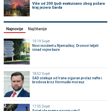
Više od 200 ljudi evakuisano zbog požara
kraj jezera Garda
Najnovije
Najčitanije
19:19
Svijet
Novi incident u Njemačkoj: Dronovi letjeli
iznad vojne baze
18:52
Svijet
SAD očekuje od Irana siguran prolaz nafte i
brodova kroz Hormuški moreuz
17:05
Svijet
Svijet ide prema novom ratu?