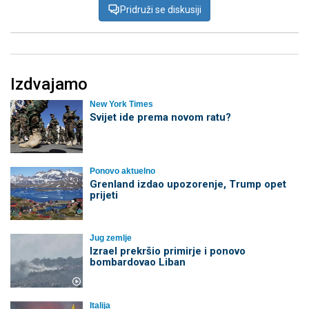
Pridruži se diskusiji
Izdvajamo
New York Times
Svijet ide prema novom ratu?
Ponovo aktuelno
Grenland izdao upozorenje, Trump opet
prijeti
Jug zemlje
Izrael prekršio primirje i ponovo
bombardovao Liban
Italija