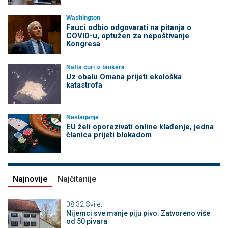
Washington
Fauci odbio odgovarati na pitanja o
COVID-u, optužen za nepoštivanje
Kongresa
Nafta curi iz tankera
Uz obalu Omana prijeti ekološka
katastrofa
Neslaganje
EU želi oporezivati online klađenje, jedna
članica prijeti blokadom
Najnovije
Najčitanije
08:32
Svijet
Nijemci sve manje piju pivo: Zatvoreno više
od 50 pivara