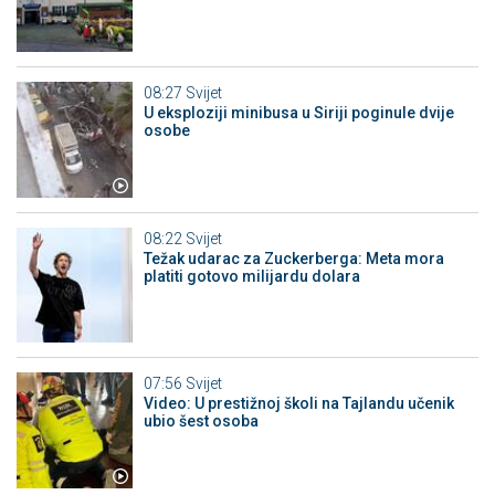
08:27
Svijet
U eksploziji minibusa u Siriji poginule dvije
osobe
08:22
Svijet
Težak udarac za Zuckerberga: Meta mora
platiti gotovo milijardu dolara
07:56
Svijet
Video: U prestižnoj školi na Tajlandu učenik
ubio šest osoba