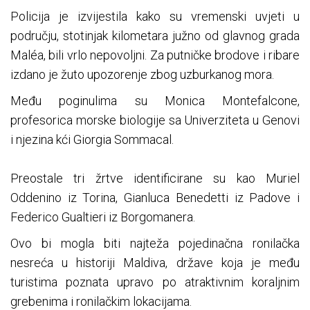
Policija je izvijestila kako su vremenski uvjeti u
području, stotinjak kilometara južno od glavnog grada
Maléa, bili vrlo nepovoljni. Za putničke brodove i ribare
izdano je žuto upozorenje zbog uzburkanog mora.
Među poginulima su Monica Montefalcone,
profesorica morske biologije sa Univerziteta u Genovi
i njezina kći Giorgia Sommacal.
Preostale tri žrtve identificirane su kao Muriel
Oddenino iz Torina, Gianluca Benedetti iz Padove i
Federico Gualtieri iz Borgomanera.
Ovo bi mogla biti najteža pojedinačna ronilačka
nesreća u historiji Maldiva, države koja je među
turistima poznata upravo po atraktivnim koraljnim
grebenima i ronilačkim lokacijama.