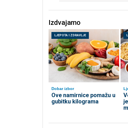
Izdvajamo
LJEPOTA I ZDRAVLJE
Dobar izbor
Lj
Ove namirnice pomažu u
V
gubitku kilograma
j
m