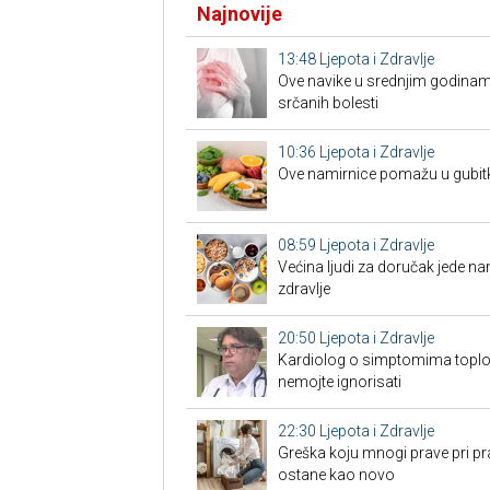
Najnovije
13:48
Ljepota i Zdravlje
Ove navike u srednjim godinam
srčanih bolesti
10:36
Ljepota i Zdravlje
Ove namirnice pomažu u gubit
08:59
Ljepota i Zdravlje
Većina ljudi za doručak jede na
zdravlje
20:50
Ljepota i Zdravlje
Kardiolog o simptomima toplo
nemojte ignorisati
22:30
Ljepota i Zdravlje
Greška koju mnogi prave pri pra
ostane kao novo