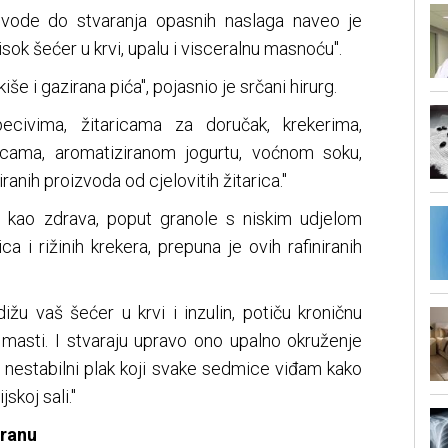
ovode do stvaranja opasnih naslaga naveo je
isok šećer u krvi, upalu i visceralnu masnoću".
e i gazirana pića", pojasnio je srčani hirurg.
ecivima, žitaricama za doručak, krekerima,
očicama, aromatiziranom jogurtu, voćnom soku,
iranih proizvoda od cjelovitih žitarica."
a kao zdrava, poput granole s niskim udjelom
ica i rižinih krekera, prepuna je ovih rafiniranih
žu vaš šećer u krvi i inzulin, potiču kroničnu
e masti. I stvaraju upravo ono upalno okruženje
, nestabilni plak koji svake sedmice viđam kako
skoj sali."
hranu