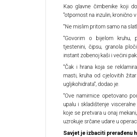
Kao glavne čimbenike koji d
"otpornost na inzulin, kronično v
"Ne mislim pritom samo na slatkiš
"Govorim o bijelom kruhu, p
tjestenini, čipsu, granola pl
instant zobenoj kaši i većini pak
"Čak i hrana koja se reklamir
masti, kruha od cjelovitih žitar
ugljikohidrata", dodao je.
"Ove namirnice opetovano podi
upalu i skladištenje visceraln
koje se pretvara u onaj mekani
uzrokuje srčane udare u operacij
Savjet je izbaciti prerađenu 