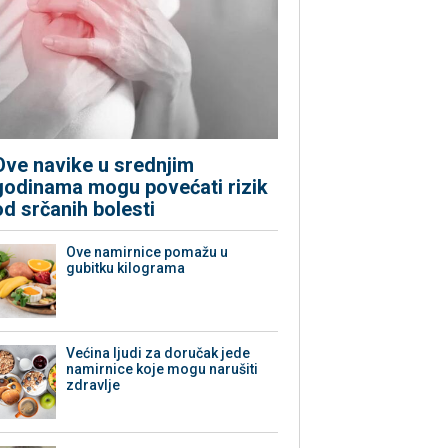
Ove navike u srednjim
godinama mogu povećati rizik
od srčanih bolesti
Ove namirnice pomažu u
gubitku kilograma
Većina ljudi za doručak jede
namirnice koje mogu narušiti
zdravlje