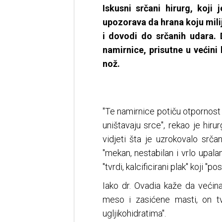
Iskusni srčani hirurg, koji
upozorava da hrana koju mili
i dovodi do srčanih udara. 
namirnice, prisutne u većini 
nož.
"Te namirnice potiču otpornost 
uništavaju srce", rekao je hir
vidjeti šta je uzrokovalo srčan
"mekan, nestabilan i vrlo upalan"
"tvrdi, kalcificirani plak" koji "p
Iako dr. Ovadia kaže da većina
meso i zasićene masti, on tv
ugljikohidratima".