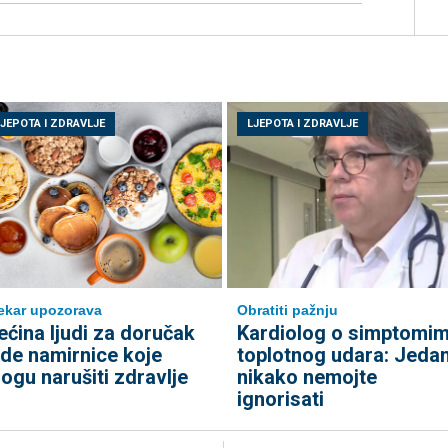
LJEPOTA I ZDRAVLJE
LJEPOTA I ZDRAVLJE
ekar upozorava
Obratiti pažnju
ećina ljudi za doručak
Kardiolog o simptomi
ede namirnice koje
toplotnog udara: Jeda
ogu narušiti zdravlje
nikako nemojte
ignorisati