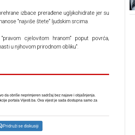
prehrane izbace prerađene ugljikohidrate jer su
nanose "najviše štete" ljudskim srcima.
 "pravom cjelovitom hranom" poput povrća,
 masti u njihovom prirodnom obliku".
avo da obriše neprimjeren sadržaj bez najave i objašnjenja.
kcije portala Vijesti.ba. Ova vijest je sada dostupna samo za
Pridruži se diskusiji