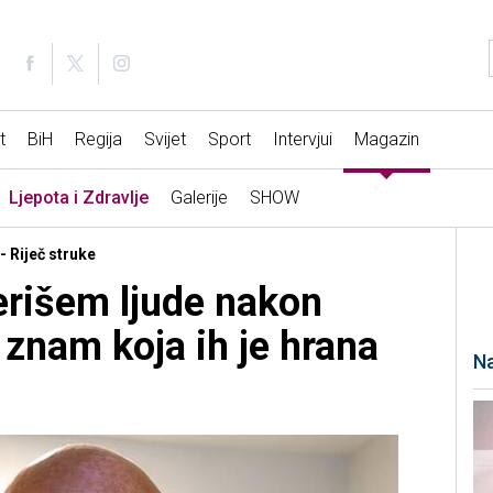
t
BiH
Regija
Svijet
Sport
Intervjui
Magazin
Ljepota i Zdravlje
Galerije
SHOW
- Riječ struke
erišem ljude nakon
 znam koja ih je hrana
Na