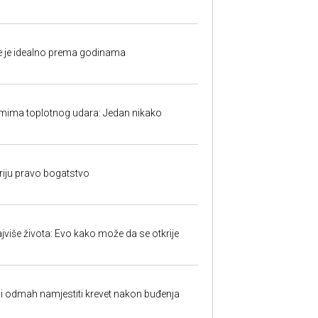
fe je idealno prema godinama
mima toplotnog udara: Jedan nikako
kriju pravo bogatstvo
jviše života: Evo kako može da se otkrije
ali odmah namjestiti krevet nakon buđenja