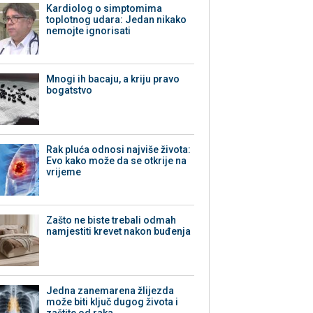
Kardiolog o simptomima
toplotnog udara: Jedan nikako
nemojte ignorisati
Mnogi ih bacaju, a kriju pravo
bogatstvo
Rak pluća odnosi najviše života:
Evo kako može da se otkrije na
vrijeme
Zašto ne biste trebali odmah
namjestiti krevet nakon buđenja
Jedna zanemarena žlijezda
može biti ključ dugog života i
zaštite od raka