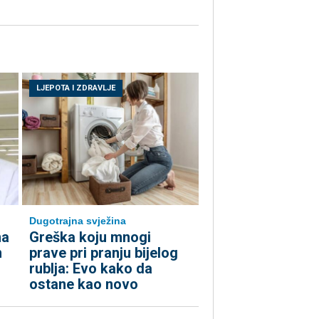
LJEPOTA I ZDRAVLJE
Dugotrajna svježina
ma
Greška koju mnogi
n
prave pri pranju bijelog
rublja: Evo kako da
ostane kao novo