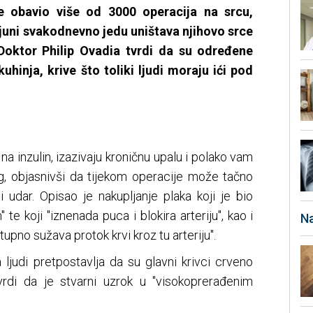
 je obavio više od 3000 operacija na srcu,
juni svakodnevno jedu uništava njihovo srce
Doktor Philip Ovadia tvrdi da su određene
kuhinja, krive što toliki ljudi moraju ići pod
na inzulin, izazivaju kroničnu upalu i polako vam
urg, objasnivši da tijekom operacije može tačno
i udar. Opisao je nakupljanje plaka koji je bio
 te koji "iznenada puca i blokira arteriju", kao i
Na
ostupno sužava protok krvi kroz tu arteriju".
 ljudi pretpostavlja da su glavni krivci crveno
rdi da je stvarni uzrok u "visokoprerađenim