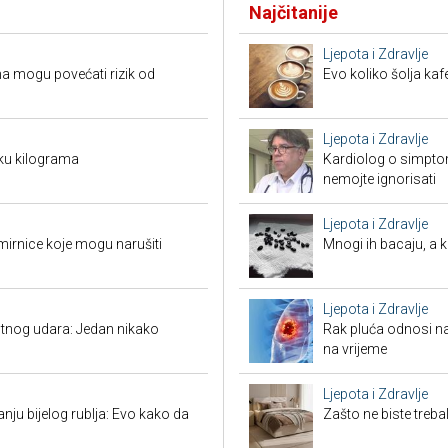
Najčitanije
Ljepota i Zdravlje
a mogu povećati rizik od
Evo koliko šolja ka
Ljepota i Zdravlje
ku kilograma
Kardiolog o simpto
nemojte ignorisati
Ljepota i Zdravlje
mirnice koje mogu narušiti
Mnogi ih bacaju, a 
Ljepota i Zdravlje
tnog udara: Jedan nikako
Rak pluća odnosi na
na vrijeme
Ljepota i Zdravlje
nju bijelog rublja: Evo kako da
Zašto ne biste treb