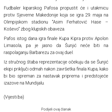
Fudbaler kiparskog Pafosa propustit će i utakmicu
protiv Sjeverne Makedonije koja se igra 29. maja na
Olimpijskom stadionu "Asim Ferhatović Hase –
Koševo" zbog klupskih obaveza.
Pafos istog dana igra finale Kupa Kipra protiv Apolon
Limasola, pa je jasno da Šunjić neće biti na
raspolaganju Barbarezu za ovaj duel.
Iz stručnog štaba reprezentacije očekuju da se Šunjić
ekipi priključi odmah nakon završetka finala Kupa, kako
bi bio spreman za nastavak priprema i predstojeće
izazove na Mundijalu.
(Vijesti.ba)
Podijeli ovaj članak