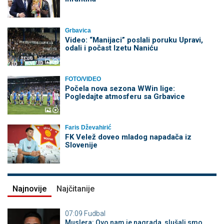
Grbavica
Video: “Manijaci” poslali poruku Upravi,
odali i počast Izetu Naniću
FOTO/VIDEO
Počela nova sezona WWin lige:
Pogledajte atmosferu sa Grbavice
Faris Dževahirić
FK Velež doveo mladog napadača iz
Slovenije
Najnovije
Najčitanije
07:09
Fudbal
Muslera: Ovo nam je nagrada, slušali smo