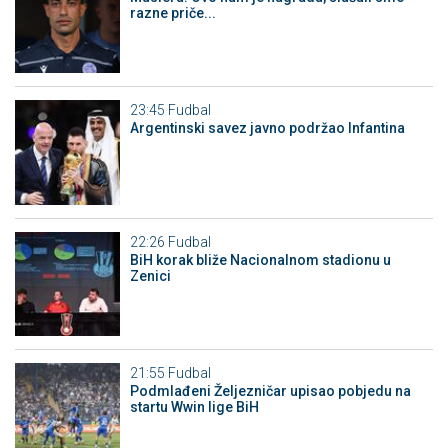
razne priče...
23:45
Fudbal
Argentinski savez javno podržao Infantina
22:26
Fudbal
BiH korak bliže Nacionalnom stadionu u
Zenici
21:55
Fudbal
Podmlađeni Željezničar upisao pobjedu na
startu Wwin lige BiH