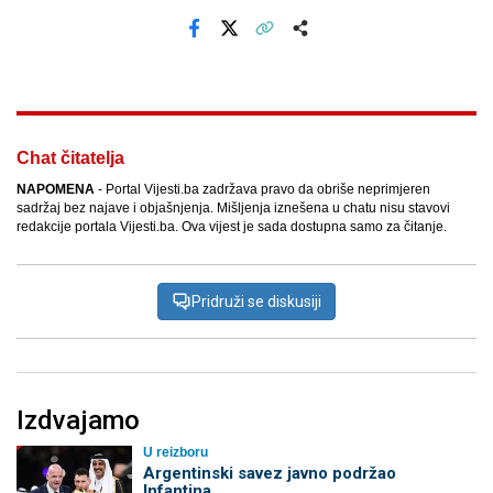
Facebook
X
Kopiraj link
Više
Chat čitatelja
NAPOMENA
- Portal Vijesti.ba zadržava pravo da obriše neprimjeren
sadržaj bez najave i objašnjenja. Mišljenja iznešena u chatu nisu stavovi
redakcije portala Vijesti.ba. Ova vijest je sada dostupna samo za čitanje.
Pridruži se diskusiji
Izdvajamo
U reizboru
Argentinski savez javno podržao
Infantina