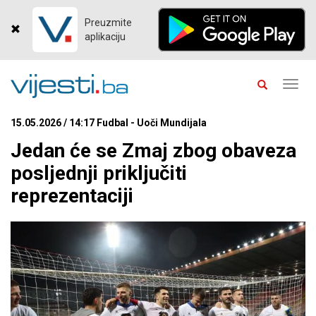
Preuzmite
aplikaciju
Toggl
navig
15.05.2026 / 14:17 Fudbal - Uoči Mundijala
Jedan će se Zmaj zbog obaveza
posljednji priključiti
reprezentaciji