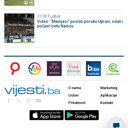
21:00
Fudbal
Video: “Manijaci” poslali poruku Upravi, odali i
počast Izetu Naniću
O nama
Marketing
Uslovi
Aplikacije
Privatnost
Kontakt