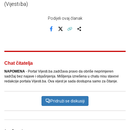
(Vijesti.ba)
Podijeli ovaj članak
Facebook
X
Kopiraj link
Više
Chat čitatelja
NAPOMENA
- Portal Vijesti.ba zadržava pravo da obriše neprimjeren
sadržaj bez najave i objašnjenja. Mišljenja iznešena u chatu nisu stavovi
redakcije portala Vijesti.ba. Ova vijest je sada dostupna samo za čitanje.
Pridruži se diskusiji