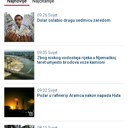
Najnovije
Najčitanije
09:26
Svijet
Dolar oslabio drugu sedmicu zaredom
09:05
Svijet
Zbog niskog vodostaja rijeka u Njemačkoj
teret umjesto brodova voze kamioni
09:02
Svijet
Požar u rafineriji Aramca nakon napada Huta
08:15
Svijet