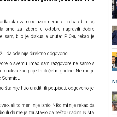
 odlazak i zato odlazim nerado. Trebao bih još
 da smo za izbore u oktobru napravili dobre
 sam, bilo je diskusija unutar PIC-a, rekao je
žili da ode nije direktno odgovorio.
ovore o svemu. Imao sam razgovore ne samo s
nije onakva kao prije tri ili četiri godine. Ne mogu
e Schmidt.
Na
 šta nije htio uraditi ili potpisati, odgovorio je:
vao, ali to meni nije iznio. Niko mi nije rekao da
io ili da me je zaustavio da nešto uradim. Ništa,