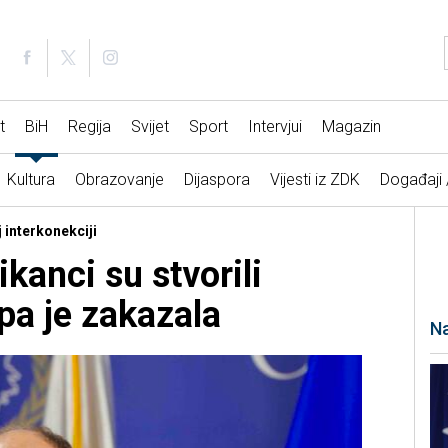
t
BiH
Regija
Svijet
Sport
Intervjui
Magazin
Kultura
Obrazovanje
Dijaspora
Vijesti iz ZDK
Događaji
j interkonekciji
kanci su stvorili
pa je zakazala
Na