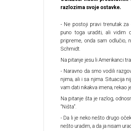
razlozima svoje ostavke.
- Ne postoji pravi trenutak za
puno toga uraditi, ali vidim
pripreme, onda sam odlučio, ne
Schmidt.
Na pitanje jesu li Amerikanci tra
- Naravno da smo vodili razg
njima, ali i sa njima. Situacija 
vam dati nikakva imena, rekao j
Na pitanje šta je razlog, odnosno
“Ništa”.
- Da li je neko nešto drugo očeki
nešto uradim, a da ja nisam urad