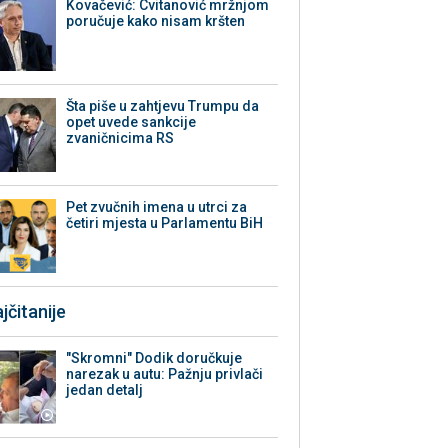
Kovačević: Cvitanović mržnjom
poručuje kako nisam kršten
Šta piše u zahtjevu Trumpu da
opet uvede sankcije
zvaničnicima RS
Pet zvučnih imena u utrci za
četiri mjesta u Parlamentu BiH
jčitanije
"Skromni" Dodik doručkuje
narezak u autu: Pažnju privlači
jedan detalj