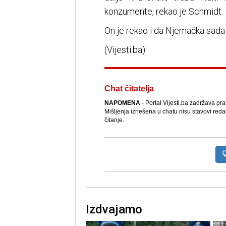
konzumente, rekao je Schmidt.
On je rekao i da Njemačka sada
(Vijesti.ba)
Chat čitatelja
NAPOMENA
- Portal Vijesti.ba zadržava pr
Mišljenja iznešena u chatu nisu stavovi reda
čitanje.
Izdvajamo