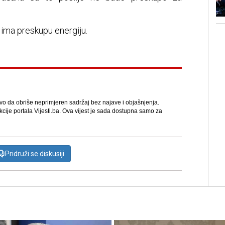
 ima preskupu energiju.
avo da obriše neprimjeren sadržaj bez najave i objašnjenja.
kcije portala Vijesti.ba. Ova vijest je sada dostupna samo za
Pridruži se diskusiji