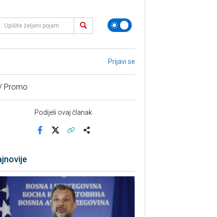
Prijavi se
 / Promo
Podijeli ovaj članak
Facebook
X
Kopiraj link
Više
jnovije