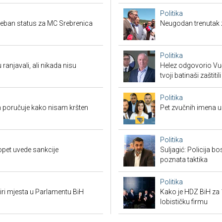
Politika
seban status za MC Srebrenica
Neugodan trenutak za
Politika
 ranjavali, ali nikada nisu
Helez odgovorio Vučić
tvoji batinaši zaštitili
Politika
 poručuje kako nisam kršten
Pet zvučnih imena u 
Politika
opet uvede sankcije
Suljagić: Policija bo
poznata taktika
Politika
tiri mjesta u Parlamentu BiH
Kako je HDZ BiH z
lobističku firmu