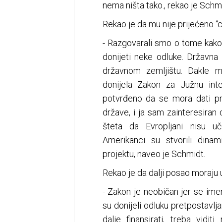
nema ništa tako., rekao je Schmi
Rekao je da mu nije prijećeno “
- Razgovarali smo o tome kako
donijeti neke odluke. Državna
državnom zemljištu. Dakle mo
donijela Zakon za Južnu int
potvrđeno da se mora dati pr
države, i ja sam zainteresiran 
šteta da Evropljani nisu uče
Amerikanci su stvorili dinam
projektu, naveo je Schmidt.
Rekao je da dalji posao moraju 
- Zakon je neobičan jer se ime
su donijeli odluku pretpostavlj
dalje finansirati, treba vid