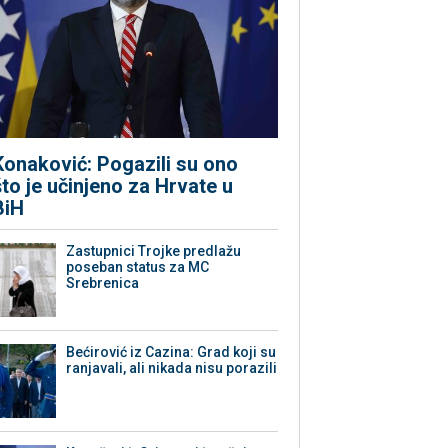
Konaković: Pogazili su ono
što je učinjeno za Hrvate u
BiH
Zastupnici Trojke predlažu
poseban status za MC
Srebrenica
Bećirović iz Cazina: Grad koji su
ranjavali, ali nikada nisu porazili