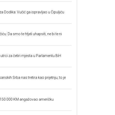
 Dodika: Vučić ga ispravljao u Čipuljiću
u: Da smo te htjeli uhapsiti, ne bi te ni
utrci za četiri mjesta u Parlamentu BiH
sanskih Srba nas tretira kao prijetnju, to je
a 150.000 KM angažovao američku