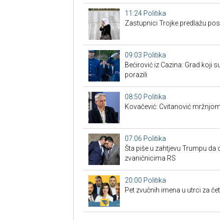
11:24
Politika
Zastupnici Trojke predlažu po
09:03
Politika
Bećirović iz Cazina: Grad koji su
porazili
08:50
Politika
Kovačević: Cvitanović mržnjom
07:06
Politika
Šta piše u zahtjevu Trumpu da 
zvaničnicima RS
20:00
Politika
Pet zvučnih imena u utrci za če