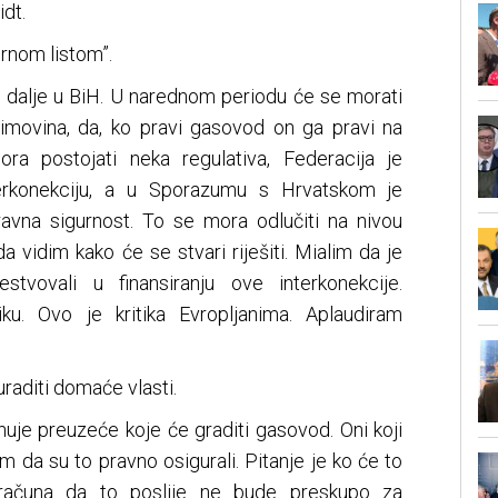
dt.
crnom listom”.
 dalje u BiH. U narednom periodu će se morati
 imovina, da, ko pravi gasovod on ga pravi na
ra postojati neka regulativa, Federacija je
erkonekciju, a u Sporazumu s Hrvatskom je
avna sigurnost. To se mora odlučiti na nivou
da vidim kako će se stvari riješiti. Mialim da je
stvovali u finansiranju ove interkonekcije.
iku. Ovo je kritika Evropljanima. Aplaudiram
uraditi domaće vlasti.
nuje preuzeće koje će graditi gasovod. Oni koji
am da su to pravno osigurali. Pitanje je ko će to
iti računa da to poslije ne bude preskupo za