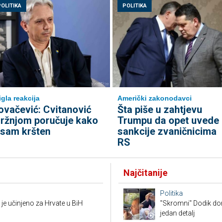
POLITIKA
POLITIKA
igla reakcija
Američki zakonodavci
ovačević: Cvitanović
Šta piše u zahtjevu
ržnjom poručuje kako
Trumpu da opet uvede
isam kršten
sankcije zvaničnicima
RS
Najčitanije
Politika
je učinjeno za Hrvate u BiH
"Skromni" Dodik dor
jedan detalj