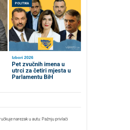
POLITIKA
Izbori 2026
Pet zvučnih imena u
utrci za četiri mjesta u
Parlamentu BiH
učkuje narezak u autu: Pažnju privlači