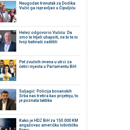
Neugodan trenutak za Dodika:
Vučić ga ispravljao u Čipuljiću
Helez odgovorio Vučiću: Da
smo te htjeli uhapsiti, ne bi te ni
tvoji batinaši zaštitili
Pet zvučnih imena u utrci za
četiri mjesta u Parlamentu BiH
Suljagić: Policija bosanskih
Srba nas tretira kao prijetnju, to
je poznata taktika
Kako je HDZ BiH za 150.000 KM
angažovao američku lobističku
firmu