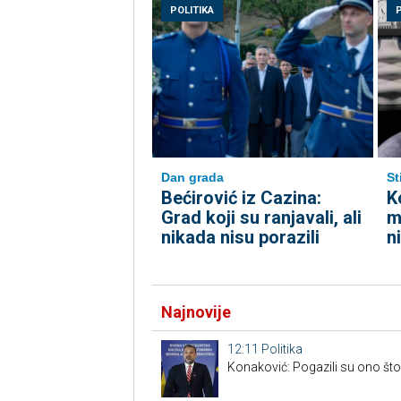
POLITIKA
Dan grada
St
Bećirović iz Cazina:
K
Grad koji su ranjavali, ali
m
nikada nisu porazili
n
Najnovije
12:11
Politika
Konaković: Pogazili su ono što 