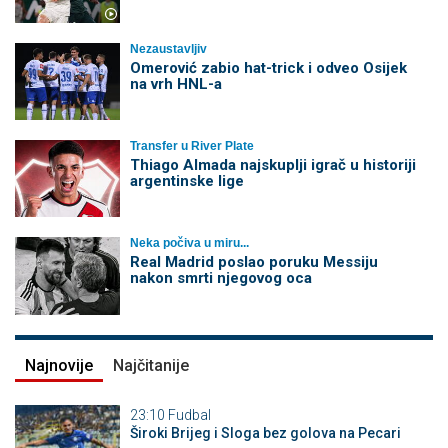
Nezaustavljiv
Omerović zabio hat-trick i odveo Osijek
na vrh HNL-a
Transfer u River Plate
Thiago Almada najskuplji igrač u historiji
argentinske lige
Neka počiva u miru...
Real Madrid poslao poruku Messiju
nakon smrti njegovog oca
Najnovije
Najčitanije
23:10
Fudbal
Široki Brijeg i Sloga bez golova na Pecari