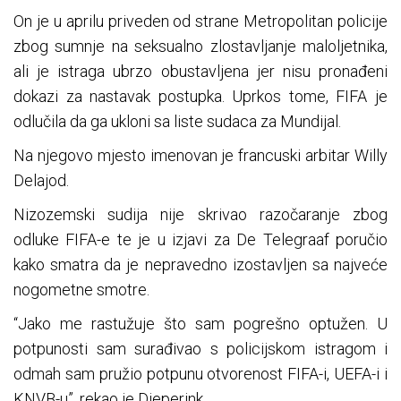
On je u aprilu priveden od strane Metropolitan policije
zbog sumnje na seksualno zlostavljanje maloljetnika,
ali je istraga ubrzo obustavljena jer nisu pronađeni
dokazi za nastavak postupka. Uprkos tome, FIFA je
odlučila da ga ukloni sa liste sudaca za Mundijal.
Na njegovo mjesto imenovan je francuski arbitar Willy
Delajod.
Nizozemski sudija nije skrivao razočaranje zbog
odluke FIFA-e te je u izjavi za De Telegraaf poručio
kako smatra da je nepravedno izostavljen sa najveće
nogometne smotre.
“Jako me rastužuje što sam pogrešno optužen. U
potpunosti sam surađivao s policijskom istragom i
odmah sam pružio potpunu otvorenost FIFA-i, UEFA-i i
KNVB-u”, rekao je Dieperink.