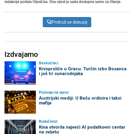
redakcije portala Vijesti.ba. Ova vijest je sada dostupna samo za čitanje.
Pridruži se diskusiji
Izdvajamo
Beskućnici
Krvoproliće u Gracu: Turčin izbo Bosanca
i još tri sunarodnjaka
Pozivaju na oprez
Austrijski mediji: U Beču ordinira i taksi
mafija
Budućnost
Kina otvorila najveći AI podatkovni centar
na svijetu