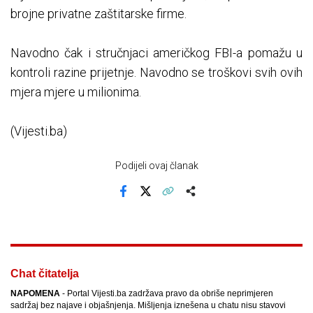
brojne privatne zaštitarske firme.
Navodno čak i stručnjaci američkog FBI-a pomažu u
kontroli razine prijetnje. Navodno se troškovi svih ovih
mjera mjere u milionima.
(Vijesti.ba)
Podijeli ovaj članak
Facebook
X
Kopiraj link
Više
Chat čitatelja
NAPOMENA
- Portal Vijesti.ba zadržava pravo da obriše neprimjeren
sadržaj bez najave i objašnjenja. Mišljenja iznešena u chatu nisu stavovi