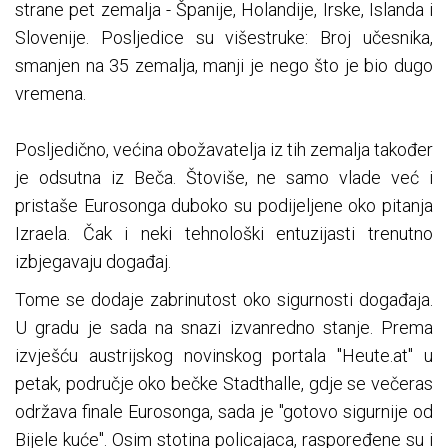
strane pet zemalja - Španije, Holandije, Irske, Islanda i
Slovenije. Posljedice su višestruke: Broj učesnika,
smanjen na 35 zemalja, manji je nego što je bio dugo
vremena.
Posljedično, većina obožavatelja iz tih zemalja također
je odsutna iz Beča. Štoviše, ne samo vlade već i
pristaše Eurosonga duboko su podijeljene oko pitanja
Izraela. Čak i neki tehnološki entuzijasti trenutno
izbjegavaju događaj.
Tome se dodaje zabrinutost oko sigurnosti događaja.
U gradu je sada na snazi ​​izvanredno stanje. Prema
izvješću austrijskog novinskog portala "Heute.at" u
petak, područje oko bečke Stadthalle, gdje se večeras
održava finale Eurosonga, sada je "gotovo sigurnije od
Bijele kuće". Osim stotina policajaca, raspoređene su i