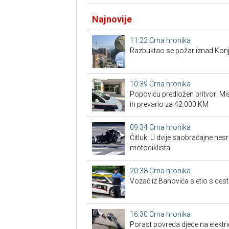
Najnovije
11:22
Crna hronika
Razbuktao se požar iznad Konji
10:39
Crna hronika
Popoviću predložen pritvor: Misl
ih prevario za 42.000 KM
09:34
Crna hronika
Čitluk: U dvije saobraćajne nes
motociklista
20:38
Crna hronika
Vozač iz Banovića sletio s cest
16:30
Crna hronika
Porast povreda djece na elektr