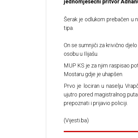
jednomjesečni pritvor Adnan
Šerak je odlukom prebačen u 
tipa.
On se sumnjiči za krivično djel
osobu u Ilijašu.
MUP KS je za njim raspisao potr
Mostaru gdje je uhapšen.
Prvo je lociran u naselju Vrapč
ujutro pored magistralnog puta 
prepoznati i prijavio policiji.
(Vijesti.ba)