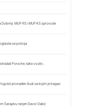
a Dobrinji: MUP RS i MUP KS sprovode
oglasila se policija
tradali Porsche, taksi vozilo...
ogošći pronađen Audi za kojim je tragao
om Sarajevu ranjen Davor Dabić