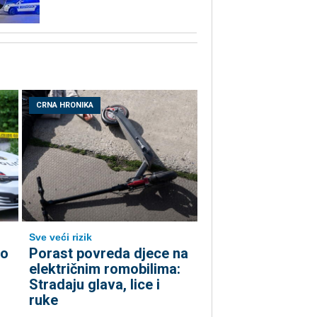
CRNA HRONIKA
Sve veći rizik
io
Porast povreda djece na
električnim romobilima:
Stradaju glava, lice i
ruke