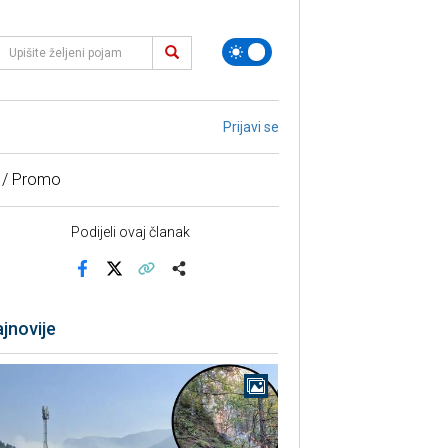
Prijavi se
 / Promo
Podijeli ovaj članak
Facebook
X
Kopiraj link
Više
jnovije