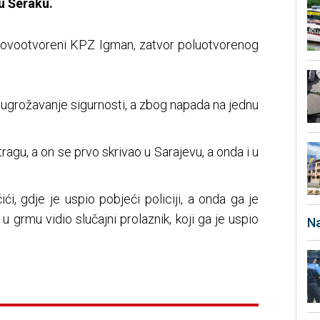
u Šeraku.
novootvoreni KPZ Igman, zatvor poluotvorenog
o ugrožavanje sigurnosti, a zbog napada na jednu
agu, a on se prvo skrivao u Sarajevu, a onda i u
ići, gdje je uspio pobjeći policiji, a onda ga je
u grmu vidio slučajni prolaznik, koji ga je uspio
Na