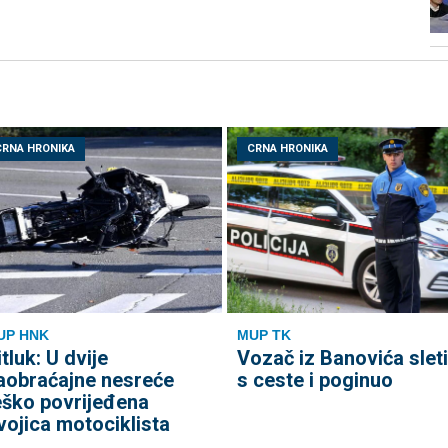
CRNA HRONIKA
CRNA HRONIKA
UP HNK
MUP TK
itluk: U dvije
Vozač iz Banovića slet
aobraćajne nesreće
s ceste i poginuo
eško povrijeđena
vojica motociklista