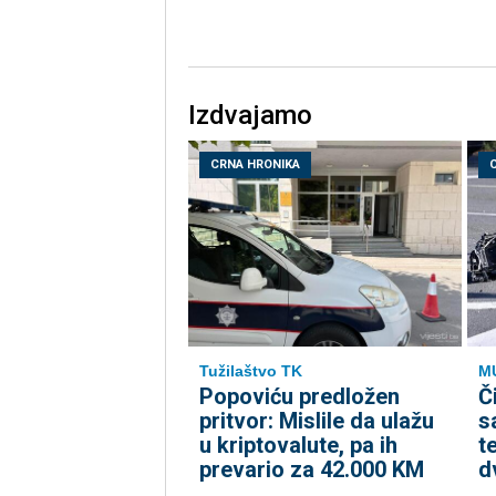
Izdvajamo
CRNA HRONIKA
Tužilaštvo TK
M
Popoviću predložen
Č
pritvor: Mislile da ulažu
s
u kriptovalute, pa ih
t
prevario za 42.000 KM
d