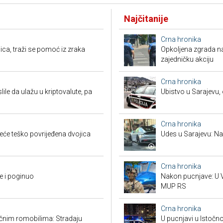
Najčitanije
Crna hronika
ca, traži se pomoć iz zraka
Opkoljena zgrada n
zajedničku akciju
Crna hronika
ile da ulažu u kriptovalute, pa
Ubistvo u Sarajevu, 
Crna hronika
reće teško povrijeđena dvojica
Udes u Sarajevu: Nas
Crna hronika
e i poginuo
Nakon pucnjave: U V
MUP RS
Crna hronika
ičnim romobilima: Stradaju
U pucnjavi u Istočn