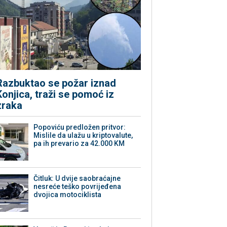
Razbuktao se požar iznad
Konjica, traži se pomoć iz
zraka
Popoviću predložen pritvor:
Mislile da ulažu u kriptovalute,
pa ih prevario za 42.000 KM
Čitluk: U dvije saobraćajne
nesreće teško povrijeđena
dvojica motociklista