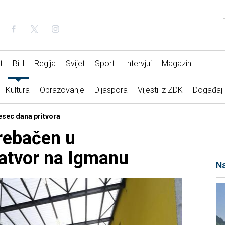
t
BiH
Regija
Svijet
Sport
Intervjui
Magazin
Kultura
Obrazovanje
Dijaspora
Vijesti iz ZDK
Događaji
esec dana pritvora
rebačen u
atvor na Igmanu
Na