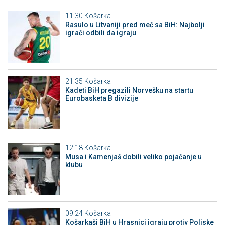
11:30
Košarka
Rasulo u Litvaniji pred meč sa BiH: Najbolji
igrači odbili da igraju
21:35
Košarka
Kadeti BiH pregazili Norvešku na startu
Eurobasketa B divizije
12:18
Košarka
Musa i Kamenjaš dobili veliko pojačanje u
klubu
09:24
Košarka
Košarkaši BiH u Hrasnici igraju protiv Poljske