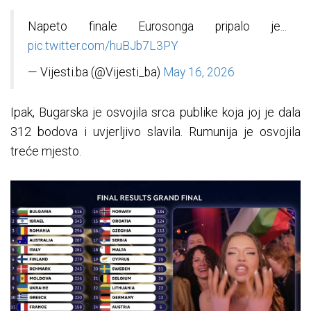
Napeto finale Eurosonga pripalo je...
pic.twitter.com/huBJb7L3PY
— Vijesti.ba (@Vijesti_ba)
May 16, 2026
Ipak, Bugarska je osvojila srca publike koja joj je dala
312 bodova i uvjerljivo slavila. Rumunija je osvojila
treće mjesto.