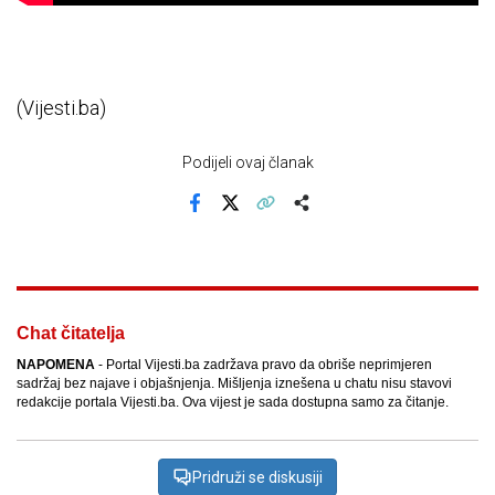
(Vijesti.ba)
Podijeli ovaj članak
Facebook
X
Kopiraj link
Više
Chat čitatelja
NAPOMENA
- Portal Vijesti.ba zadržava pravo da obriše neprimjeren
sadržaj bez najave i objašnjenja. Mišljenja iznešena u chatu nisu stavovi
redakcije portala Vijesti.ba. Ova vijest je sada dostupna samo za čitanje.
Pridruži se diskusiji