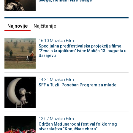
svega, nemam više snage
Najnovije
Najčitanije
16:10
Muzika i Film
Specijalna predfestivalska projekcija filma
"Žena s krajolikom" Ivice Matića 13. augusta u
Sarajevu
14:31
Muzika i Film
SFF u Tuzli: Poseban Program za mlade
13:07
Muzika i Film
Održan Međunarodni festival folklornog
stvaralaštva “Konjička sehara”