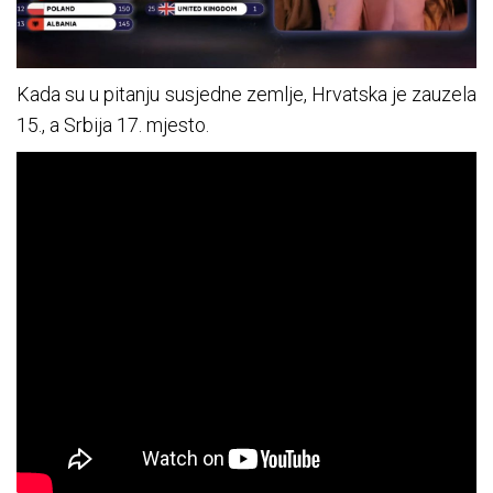
Kada su u pitanju susjedne zemlje, Hrvatska je zauzela
15., a Srbija 17. mjesto.