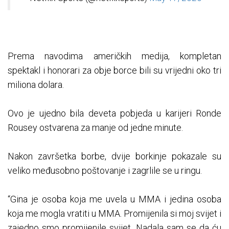
Prema navodima američkih medija, kompletan
spektakl i honorari za obje borce bili su vrijedni oko tri
miliona dolara.
Ovo je ujedno bila deveta pobjeda u karijeri Ronde
Rousey ostvarena za manje od jedne minute.
Nakon završetka borbe, dvije borkinje pokazale su
veliko međusobno poštovanje i zagrlile se u ringu.
“Gina je osoba koja me uvela u MMA i jedina osoba
koja me mogla vratiti u MMA. Promijenila si moj svijet i
zajedno smo promijenile svijet. Nadala sam se da ću