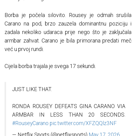
Borba je počela silovito. Rousey je odmah srušila
Carano na pod, brzo zauzela dominantnu poziciju i
zadala nekoliko udaraca prije nego što je zaključala
armbar zahvat. Carano je bila primorana predati meč
već u prvoj rundi.
Cijela borba trajala je svega 17 sekundi.
JUST LIKE THAT.
RONDA ROUSEY DEFEATS GINA CARANO VIA
ARMBAR IN LESS THAN 20 SECONDS.
#RouseyCarano
pic.twitter.com/XFZQQlz3NF
— Netflix Sports (@netflixsports)
May 17, 2026