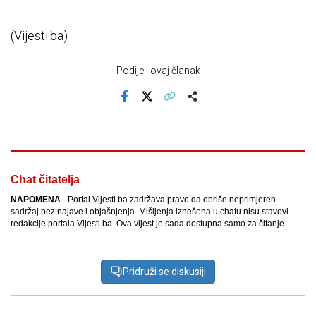
(Vijesti.ba)
Podijeli ovaj članak
Facebook
X
Kopiraj link
Više
Chat čitatelja
NAPOMENA
- Portal Vijesti.ba zadržava pravo da obriše neprimjeren
sadržaj bez najave i objašnjenja. Mišljenja iznešena u chatu nisu stavovi
redakcije portala Vijesti.ba. Ova vijest je sada dostupna samo za čitanje.
Pridruži se diskusiji