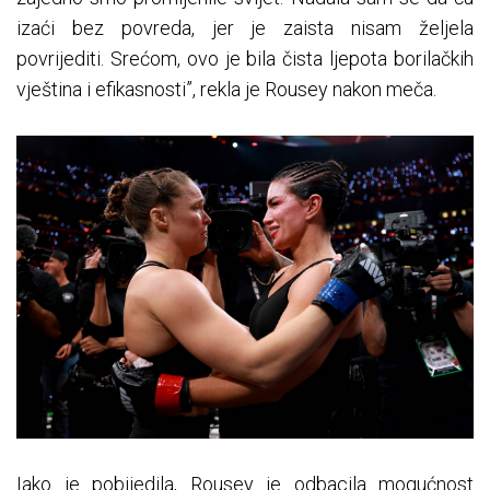
izaći bez povreda, jer je zaista nisam željela
povrijediti. Srećom, ovo je bila čista ljepota borilačkih
vještina i efikasnosti”, rekla je Rousey nakon meča.
Iako je pobijedila, Rousey je odbacila mogućnost