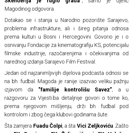
Skenderija je ruglo grada
”, samo je djelić
Magodinog odgovora.
Dotakao se i stanja u Narodno pozorište Sarajevo,
problema infrastrukture, ali i šireg pitanja odnosa
prema kulturi u Bosni i Hercegovini. Govorio je i o
osnivanju Fondacije za kinematografiju KS, potencijalu
filmske industrije, razočarenjima i očekivanjima od
narednog izdanja Sarajevo Film Festival.
Jedan od najzanimljivijih dijelova podcasta odnosi se
na bh. fudbal. Magoda je ranije izazvao veliku pažnju
izjavom da
“familije kontrolišu Savez”
, a u
razgovoru za Vijesti.ba detaljnije govori o tome ko,
prema njegovom mišljenju, drži bh. fudbal pod
kontrolom i zbog čega klubovi godinama šute.
Šta zamjera
Fuadu Čolpi
, a šta
Vici Zeljkoviću
. Zašto