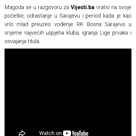
Magoda se u razgovoru za
Vijesti.ba
vratio na svoje
početke, odrastanje u Sarajevu i period kada je kao
vrlo mlad preuzeo vođenje RK Bosna Sarajevo u
vrijeme najvećih uspjeha kluba, igranja Lige prvaka i
osvajanja titula.