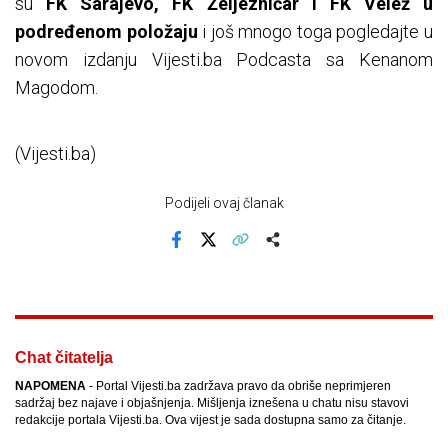
su
FK Sarajevo, FK Željezničar i FK Velež u
podređenom položaju
i još mnogo toga pogledajte u
novom izdanju Vijesti.ba Podcasta sa Kenanom
Magodom.
(Vijesti.ba)
Podijeli ovaj članak
Facebook
X
Kopiraj link
Više
Chat čitatelja
NAPOMENA
- Portal Vijesti.ba zadržava pravo da obriše neprimjeren
sadržaj bez najave i objašnjenja. Mišljenja iznešena u chatu nisu stavovi
redakcije portala Vijesti.ba. Ova vijest je sada dostupna samo za čitanje.