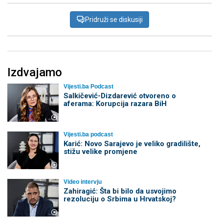
Pridruži se diskusiji
Izdvajamo
Vijesti.ba Podcast
Salkičević-Dizdarević otvoreno o
aferama: Korupcija razara BiH
Vijesti.ba podcast
Karić: Novo Sarajevo je veliko gradilište,
stižu velike promjene
Video intervju
Zahiragić: Šta bi bilo da usvojimo
rezoluciju o Srbima u Hrvatskoj?