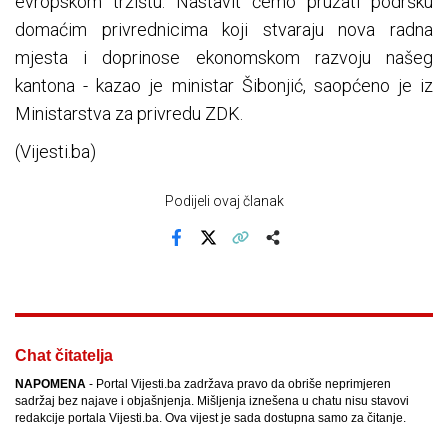
evropskom tržištu. Nastavit ćemo pružati podršku
domaćim privrednicima koji stvaraju nova radna
mjesta i doprinose ekonomskom razvoju našeg
kantona - kazao je ministar Šibonjić, saopćeno je iz
Ministarstva za privredu ZDK.
(Vijesti.ba)
Podijeli ovaj članak
Facebook
X
Kopiraj link
Više
Chat čitatelja
NAPOMENA
- Portal Vijesti.ba zadržava pravo da obriše neprimjeren
sadržaj bez najave i objašnjenja. Mišljenja iznešena u chatu nisu stavovi
redakcije portala Vijesti.ba. Ova vijest je sada dostupna samo za čitanje.