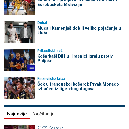
Kadeti BiH pregazili Norvešku na startu
Eurobasketa B divizije
Dubai
Musa i Kamenjaš dobili veliko pojačanje u
klubu
Prijateljski meč
Košarkaši BiH u Hrasnici igraju protiv
Poljske
Finansijska kriza
Šok u francuskoj košarci: Prvak Monaco
izbačen iz lige zbog dugova
Najnovije
Najčitanije
21:35
Košarka