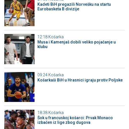
Kadeti BiH pregazili Norvešku na startu
Eurobasketa B divizije
12:18
Košarka
Musa i Kamenjaš dobili veliko pojačanje u
klubu
09:24
Košarka
Košarkaši BiH u Hrasnici igraju protiv Poljske
18:38
Košarka
Šok u francuskoj košarci: Prvak Monaco
izbačen iz lige zbog dugova