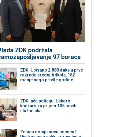
Vlada ZDK podržala
samozapošljavanje 97 boraca
ZDK: Upisano 2.880 đaka u prve
razrede srednjih škola, 182
manje nego prošle godine
ZDK jača policiju: Uskoro
konkurs za prijem 105 novih
službenika
Zenica dobija novu bolnicu?
Pivić najavio veliki zdravstveni