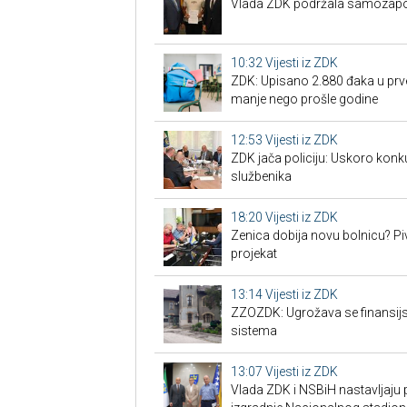
Vlada ZDK podržala samozapo
10:32
Vijesti iz ZDK
ZDK: Upisano 2.880 đaka u prve
manje nego prošle godine
12:53
Vijesti iz ZDK
ZDK jača policiju: Uskoro konk
službenika
18:20
Vijesti iz ZDK
Zenica dobija novu bolnicu? Piv
projekat
13:14
Vijesti iz ZDK
ZZOZDK: Ugrožava se finansijs
sistema
13:07
Vijesti iz ZDK
Vlada ZDK i NSBiH nastavljaju 