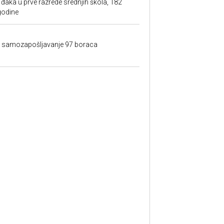
đaka u prve razrede srednjih škola, 182
godine
a samozapošljavanje 97 boraca