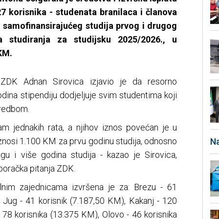
27 korisnika - studenata branilaca i članova
i samofinansirajućeg studija prvog i drugog
a studiranja za studijsku 2025/2026., u
KM.
 ZDK Adnan Sirovica izjavio je da resorno
dina stipendiju dodjeljuje svim studentima koji
Uredbom.
sam jednakih rata, a njihov iznos povećan je u
znosi 1.100 KM za prvu godinu studija, odnosno
Na
u i više godina studija - kazao je Sirovica,
boračka pitanja ZDK.
lnim zajednicama izvršena je za: Brezu - 61
 Jug - 41 korisnik (7.187,50 KM), Kakanj - 120
 78 korisnika (13.375 KM), Olovo - 46 korisnika