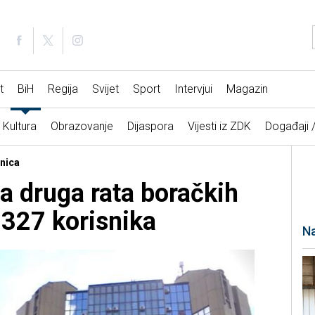
t
BiH
Regija
Svijet
Sport
Intervjui
Magazin
Kultura
Obrazovanje
Dijaspora
Vijesti iz ZDK
Događaji 
enica
a druga rata boračkih
.327 korisnika
Na