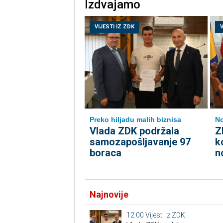
Izdvajamo
VIJESTI IZ ZDK
V
Preko hiljadu malih biznisa
No
Vlada ZDK podržala
Z
samozapošljavanje 97
k
boraca
n
Najnovije
12:00
Vijesti iz ZDK