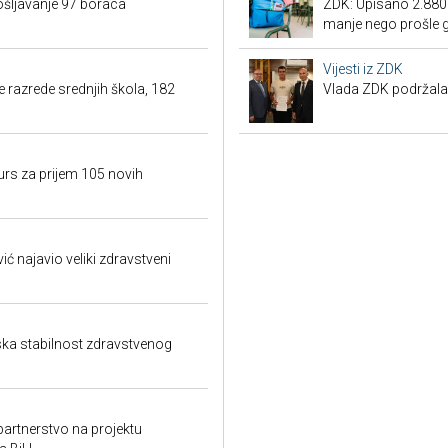
šljavanje 97 boraca
ZDK: Upisano 2.880 
manje nego prošle 
Vijesti iz ZDK
 razrede srednjih škola, 182
Vlada ZDK podržal
urs za prijem 105 novih
ić najavio veliki zdravstveni
ka stabilnost zdravstvenog
partnerstvo na projektu