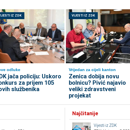
IJESTI IZ ZDK
VIJESTI IZ ZDK
ve odluke
Vrijedan za cijeli kanton
DK jača policiju: Uskoro
Zenica dobija novu
onkurs za prijem 105
bolnicu? Pivić najavio
ovih službenika
veliki zdravstveni
projekat
Najčitanije
Vijesti iz ZDK