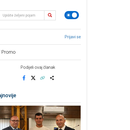
Prijavi se
/ Promo
Podijeli ovaj članak
Facebook
X
Kopiraj link
Više
jnovije