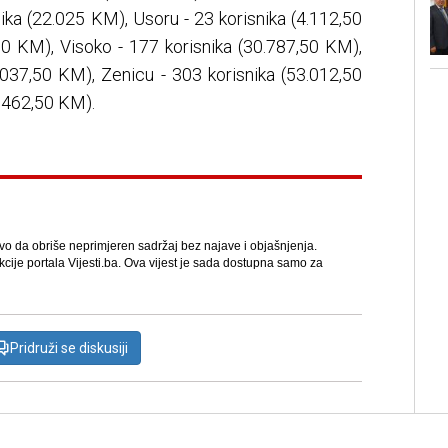
ika (22.025 KM), Usoru - 23 korisnika (4.112,50
00 KM), Visoko - 177 korisnika (30.787,50 KM),
.037,50 KM), Zenicu - 303 korisnika (53.012,50
9.462,50 KM).
avo da obriše neprimjeren sadržaj bez najave i objašnjenja.
kcije portala Vijesti.ba. Ova vijest je sada dostupna samo za
Pridruži se diskusiji