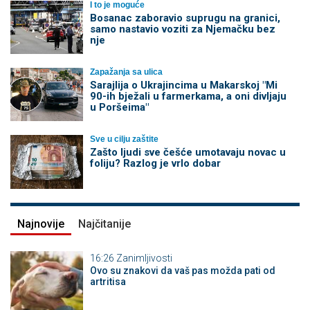
I to je moguće
Bosanac zaboravio suprugu na granici,
samo nastavio voziti za Njemačku bez
nje
Zapažanja sa ulica
Sarajlija o Ukrajincima u Makarskoj "Mi
90-ih bježali u farmerkama, a oni divljaju
u Poršeima"
Sve u cilju zaštite
Zašto ljudi sve češće umotavaju novac u
foliju? Razlog je vrlo dobar
Najnovije
Najčitanije
16:26
Zanimljivosti
Ovo su znakovi da vaš pas možda pati od
artritisa