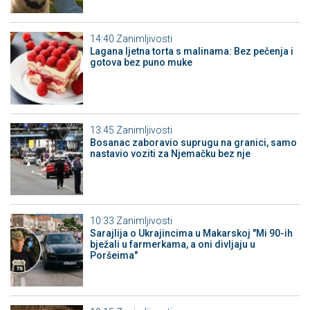
14:40
Zanimljivosti
Lagana ljetna torta s malinama: Bez pečenja i
gotova bez puno muke
13:45
Zanimljivosti
Bosanac zaboravio suprugu na granici, samo
nastavio voziti za Njemačku bez nje
10:33
Zanimljivosti
Sarajlija o Ukrajincima u Makarskoj "Mi 90-ih
bježali u farmerkama, a oni divljaju u
Poršeima"