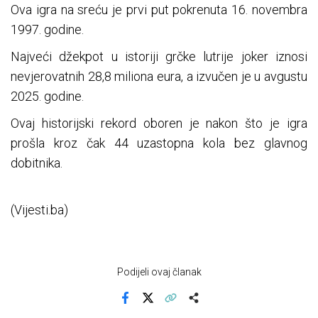
Ova igra na sreću je prvi put pokrenuta 16. novembra
1997. godine.
Najveći džekpot u istoriji grčke lutrije joker iznosi
nevjerovatnih 28,8 miliona eura, a izvučen je u avgustu
2025. godine.
Ovaj historijski rekord oboren je nakon što je igra
prošla kroz čak 44 uzastopna kola bez glavnog
dobitnika.
(Vijesti.ba)
Podijeli ovaj članak
Facebook
X
Kopiraj link
Više