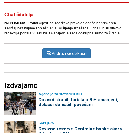
Chat čitatelja
NAPOMENA
- Portal Vijesti.ba zadržava pravo da obriše neprimjeren
sadržaj bez najave i objašnjenja. Mišljenja iznešena u chatu nisu stavovi
redakcije portala Vijesti.ba. Ova vijest je sada dostupna samo za čitanje.
Pridruži se diskusiji
Izdvajamo
Agencija za statistiku BiH
Dolasci stranih turista u BiH smanjeni,
dolasci domaćih povećani
Sarajevo
Devizne rezerve Centralne banke skoro