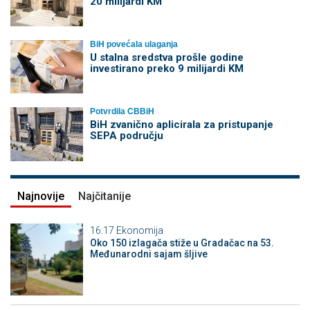
20 milijardi KM
BiH povećala ulaganja
U stalna sredstva prošle godine
investirano preko 9 milijardi KM
Potvrdila CBBiH
BiH zvanično aplicirala za pristupanje
SEPA području
Najnovije
Najčitanije
16:17
Ekonomija
Oko 150 izlagača stiže u Gradačac na 53.
Međunarodni sajam šljive