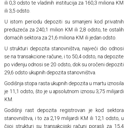
ili 0,3 odsto te vladinih institucija za 160,3 miliona KM
ili 3,5 odsto.
U istom periodu depoziti su smanjeni kod privatnih
preduzeća za 240,1 milion KM ili 2,8 odsto, te ostalih
domaćih sektora za 21,6 miliona KM ili jedan odsto.
U strukturi depozita stanovništva, najveći dio odnosi
se na transakcione račune, i to 50,4 odsto, na depozite
po viđenju odnosi se 20 odsto, dok su oročeni depoziti
29,6 odsto ukupnih depozita stanovništva.
Godišnja stopa rasta ukupnih depozita u martu iznosila
je 11,1 odsto, što je u apsolutnom iznosu 3,75 milijardi
KM.
Godišnji rast depozita registrovan je kod sektora
stanovništva, i to za 2,19 milijardi KM ili 12,1 odsto, u
čijoj strukturi su transakcijski računi porasli za 15,4