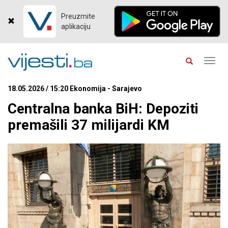
Preuzmite
aplikaciju
Toggl
navig
18.05.2026 / 15:20 Ekonomija - Sarajevo
Centralna banka BiH: Depoziti
premašili 37 milijardi KM