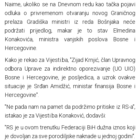
Naime, ukoliko se na Dnevnom redu kao tačka pojavi
odluka o privremenom otvaranju novog Graničnog
prelaza Gradiška ministri iz reda Bošnjaka neće
podržati prijedlog, makar je to stav Elmedina
Konakovića, ministra vanjskih poslova Bosne i
Hercegovine.
Kako je rekao za Vijesti.ba, "Zijad Krnjić, član Upravnog
odbora Uprave za indirektno oporezivanje (UO UIO)
Bosne i Hercegovine, je posljedica, a uzrok ovakve
situacije je Srđan Amidžić, ministar finansija Bosne i
Hercegovine".
"Ne pada nam na pamet da podržimo pritiske iz RS-a",
istakao je za Vijesti.ba Konaković, dodavši:
"RS je u ovom trenutku Federaciji BiH dužna iznos koji
je dovoljan za sve porodiljske naknade u jednoj godini".