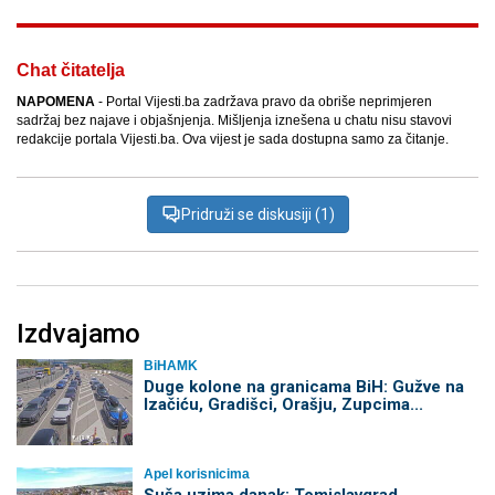
Chat čitatelja
NAPOMENA
- Portal Vijesti.ba zadržava pravo da obriše neprimjeren
sadržaj bez najave i objašnjenja. Mišljenja iznešena u chatu nisu stavovi
redakcije portala Vijesti.ba. Ova vijest je sada dostupna samo za čitanje.
Pridruži se diskusiji (1)
Izdvajamo
BiHAMK
Duge kolone na granicama BiH: Gužve na
Izačiću, Gradišci, Orašju, Zupcima...
Apel korisnicima
Suša uzima danak: Tomislavgrad