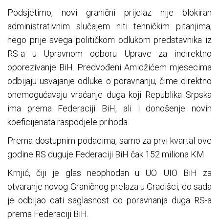
Podsjetimo, novi granični prijelaz nije blokiran
administrativnim slučajem niti tehničkim pitanjima,
nego prije svega političkom odlukom predstavnika iz
RS-a u Upravnom odboru Uprave za indirektno
oporezivanje BiH. Predvođeni Amidžićem mjesecima
odbijaju usvajanje odluke o poravnanju, čime direktno
onemogućavaju vraćanje duga koji Republika Srpska
ima prema Federaciji BiH, ali i donošenje novih
koeficijenata raspodjele prihoda.
Prema dostupnim podacima, samo za prvi kvartal ove
godine RS duguje Federaciji BiH čak 152 miliona KM.
Krnjić, čiji je glas neophodan u UO UIO BiH za
otvaranje novog Graničnog prelaza u Gradišci, do sada
je odbijao dati saglasnost do poravnanja duga RS-a
prema Federaciji BiH.