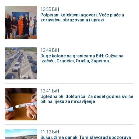
12:55
BiH
Potpisani kolektivni ugovori: Veće plaće u
zdravstvu, obrazovanju i upravi
12:49
BiH
Duge kolone na granicama BiH: Gužve na
Izačiću, Gradišci, Orašju, Zupcima...
12:41
BiH
Ugledna bh. doktorica: Za deset godina svi će
biti na lijeku za mršavljenje
11:12
BiH
Suša uzima danak: Tomislavgrad upozorava