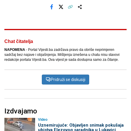
Facebook
X
Kopiraj link
Više
Chat čitatelja
NAPOMENA
- Portal Vijesti.ba zadržava pravo da obriše neprimjeren
sadržaj bez najave i objašnjenja. Mišljenja iznešena u chatu nisu stavovi
redakcije portala Vijesti.ba. Ova vijest je sada dostupna samo za čitanje.
Pridruži se diskusiji
Izdvajamo
Video
Uznemirujuće: Objavljen snimak pokušaja
ubistva Elezovog saradnika u Lukavici