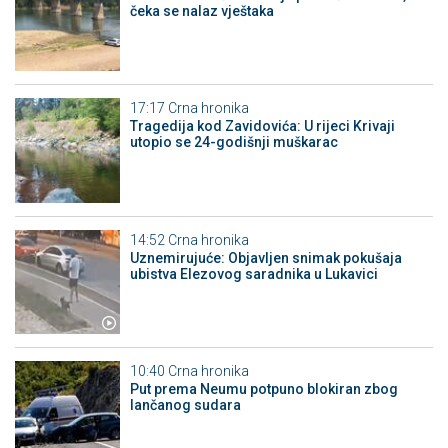
čeka se nalaz vještaka
17:17
Crna hronika
Tragedija kod Zavidovića: U rijeci Krivaji
utopio se 24-godišnji muškarac
14:52
Crna hronika
Uznemirujuće: Objavljen snimak pokušaja
ubistva Elezovog saradnika u Lukavici
10:40
Crna hronika
Put prema Neumu potpuno blokiran zbog
lančanog sudara