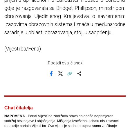
gdje je razgovarala sa Bridget Phillipson, ministricom
obrazovanja Ujedinjenog Kraljevstva, o savremenim
izazovima obrazovnih sistema i značaju međunarodne
saradnje u oblasti obrazovanja, stoji u saopćenju.
(Vijesti.ba/Fena)
Podijeli ovaj članak
Facebook
X
Kopiraj link
Više
Chat čitatelja
NAPOMENA
- Portal Vijesti.ba zadržava pravo da obriše neprimjeren
sadržaj bez najave i objašnjenja. Mišljenja iznešena u chatu nisu stavovi
redakcije portala Vijesti.ba. Ova vijest je sada dostupna samo za čitanje.