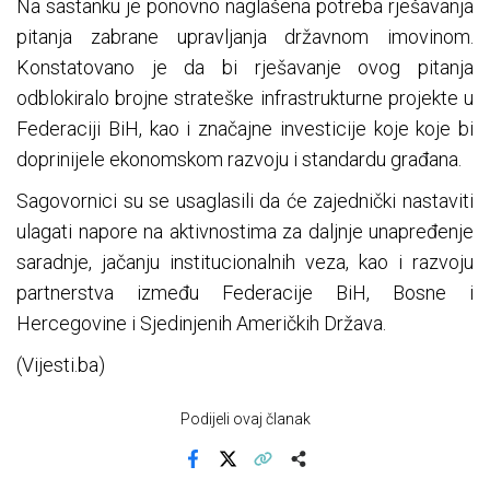
​Na sastanku je ponovno naglašena potreba rješavanja
pitanja zabrane upravljanja državnom imovinom.
Konstatovano je da bi rješavanje ovog pitanja
odblokiralo brojne strateške infrastrukturne projekte u
Federaciji BiH, kao i značajne investicije koje koje bi
doprinijele ekonomskom razvoju i standardu građana.
​Sagovornici su se usaglasili da će zajednički nastaviti
ulagati napore na aktivnostima za daljnje unapređenje
saradnje, jačanju institucionalnih veza, kao i razvoju
partnerstva između Federacije BiH, Bosne i
Hercegovine i Sjedinjenih Američkih Država.
(Vijesti.ba)
Podijeli ovaj članak
Facebook
X
Kopiraj link
Više