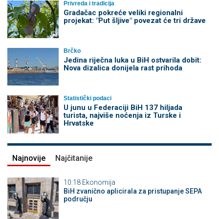
Privreda i tradicija
Gradačac pokreće veliki regionalni
projekat: "Put šljive" povezat će tri države
Brčko
Jedina riječna luka u BiH ostvarila dobit:
Nova dizalica donijela rast prihoda
Statistički podaci
U junu u Federaciji BiH 137 hiljada
turista, najviše noćenja iz Turske i
Hrvatske
Najnovije
Najčitanije
10:18
Ekonomija
BiH zvanično aplicirala za pristupanje SEPA
području