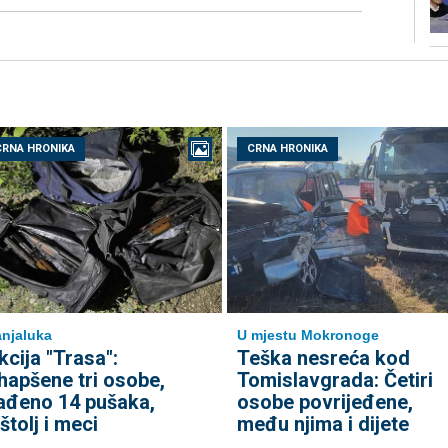
CRNA HRONIKA
CRNA HRONIKA
njaluka
U mjestu Mokronoge
kcija "Trasa":
Teška nesreća kod
hapšene tri osobe,
Tomislavgrada: Četiri
ađeno 14 pušaka,
osobe povrijeđene,
ištolj i meci
među njima i dijete