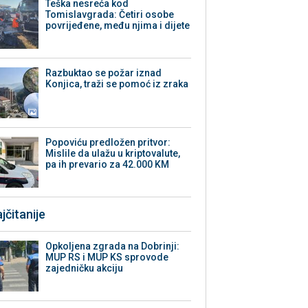
Teška nesreća kod
Tomislavgrada: Četiri osobe
povrijeđene, među njima i dijete
Razbuktao se požar iznad
Konjica, traži se pomoć iz zraka
Popoviću predložen pritvor:
Mislile da ulažu u kriptovalute,
pa ih prevario za 42.000 KM
jčitanije
Opkoljena zgrada na Dobrinji:
MUP RS i MUP KS sprovode
zajedničku akciju