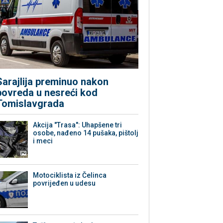
Sarajlija preminuo nakon
povreda u nesreći kod
Tomislavgrada
Akcija "Trasa": Uhapšene tri
osobe, nađeno 14 pušaka, pištolj
i meci
Motociklista iz Čelinca
povrijeđen u udesu