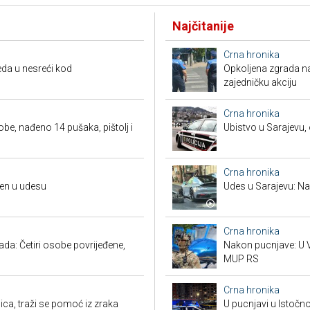
Najčitanije
Crna hronika
da u nesreći kod
Opkoljena zgrada n
zajedničku akciju
Crna hronika
obe, nađeno 14 pušaka, pištolj i
Ubistvo u Sarajevu, 
Crna hronika
đen u udesu
Udes u Sarajevu: Nas
Crna hronika
a: Četiri osobe povrijeđene,
Nakon pucnjave: U V
MUP RS
Crna hronika
ca, traži se pomoć iz zraka
U pucnjavi u Istočn