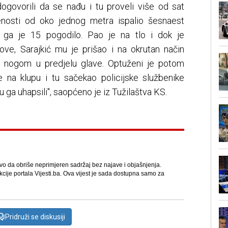
govorili da se nađu i tu proveli više od sat
enosti od oko jednog metra ispalio šesnaest
h ga je 15 pogodilo. Pao je na tlo i dok je
ve, Sarajkić mu je prišao i na okrutan način
a nogom u predjelu glave. Optuženi je potom
ove na klupu i tu sačekao policijske službenike
 ga uhapsili", saopćeno je iz Tužilaštva KS.
avo da obriše neprimjeren sadržaj bez najave i objašnjenja.
kcije portala Vijesti.ba. Ova vijest je sada dostupna samo za
Pridruži se diskusiji