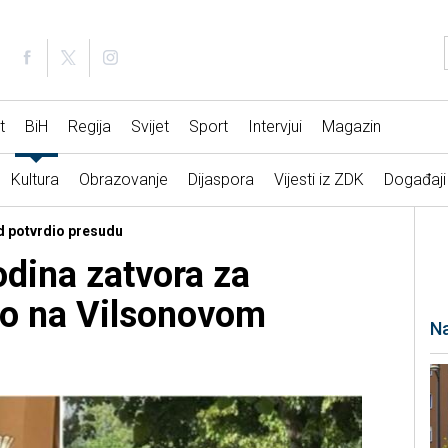
t
BiH
Regija
Svijet
Sport
Intervjui
Magazin
Kultura
Obrazovanje
Dijaspora
Vijesti iz ZDK
Događaji
ud potvrdio presudu
odina zatvora za
vo na Vilsonovom
Na