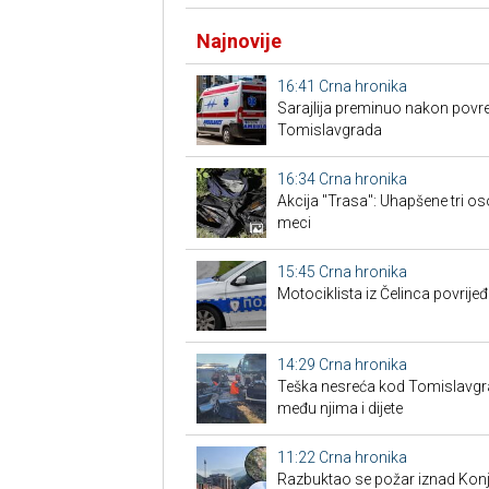
Najnovije
16:41
Crna hronika
Sarajlija preminuo nakon povre
Tomislavgrada
16:34
Crna hronika
Akcija "Trasa": Uhapšene tri os
meci
15:45
Crna hronika
Motociklista iz Čelinca povrije
14:29
Crna hronika
Teška nesreća kod Tomislavgrad
među njima i dijete
11:22
Crna hronika
Razbuktao se požar iznad Konji