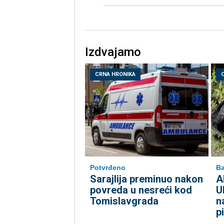
Izdvajamo
CRNA HRONIKA
Potvrđeno
Ba
Sarajlija preminuo nakon
A
povreda u nesreći kod
U
Tomislavgrada
n
p