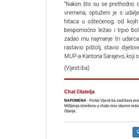
"Nakon što su se prethodno do
vremena, optuženi je s udalj
hitaca u oštećenog, od koji
bespomoćno ležao i trpio bolo
zadao mu najmanje tri udarc
rastavio pištolj, stavio dijel
MUP-a Kantona Sarajevo, koji su
(Vijesti.ba)
Chat čitatelja
NAPOMENA
- Portal Vijesti.ba zadržava pr
Mišljenja iznešena u chatu nisu stavovi reda
čitanje.