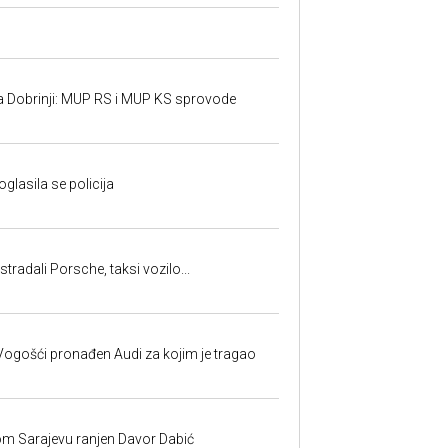
a Dobrinji: MUP RS i MUP KS sprovode
oglasila se policija
tradali Porsche, taksi vozilo...
ogošći pronađen Audi za kojim je tragao
om Sarajevu ranjen Davor Dabić