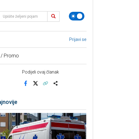
Prijavi se
 / Promo
Podijeli ovaj članak
Facebook
X
Kopiraj link
Više
jnovije