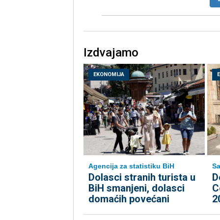
Izdvajamo
EKONOMIJA
Agencija za statistiku BiH
Sa
Dolasci stranih turista u
D
BiH smanjeni, dolasci
C
domaćih povećani
2