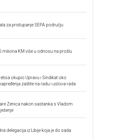
rala za pristupanje SEPA području
95 miliona KM više u odnosu na prošlu
retisa okupio Upravu i Sindikat oko
unapređenja zaštite na radu i uslova rada
ezare Zenica nakon sastanka s Vladom
rješenje
na delegacija iz Libije koja je do sada