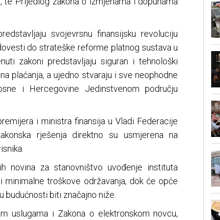
, te Prijedlog zakona o izmjenama i dopunama
redstavljaju svojevrsnu finansijsku revoluciju
dovesti do strateške reforme platnog sustava u
uti zakoni predstavljaju siguran i tehnološki
lna plaćanja, a ujedno stvaraju i sve neophodne
Bosne i Hercegovine Jedinstvenom području
emijera i ministra finansija u Vladi Federacije
zakonska rješenja direktno su usmjerena na
isnika.
ih novina za stanovništvo uvođenje instituta
ati minimalne troškove održavanja, dok će opće
 budućnosti biti značajno niže.
im uslugama i Zakona o elektronskom novcu,