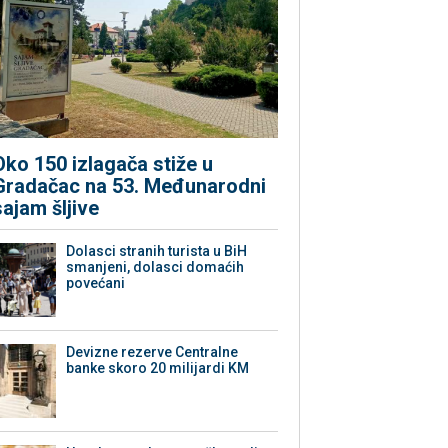
Oko 150 izlagača stiže u
Gradačac na 53. Međunarodni
sajam šljive
Dolasci stranih turista u BiH
smanjeni, dolasci domaćih
povećani
Devizne rezerve Centralne
banke skoro 20 milijardi KM