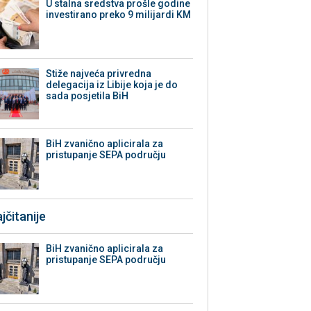
U stalna sredstva prošle godine
investirano preko 9 milijardi KM
Stiže najveća privredna
delegacija iz Libije koja je do
sada posjetila BiH
BiH zvanično aplicirala za
pristupanje SEPA području
jčitanije
BiH zvanično aplicirala za
pristupanje SEPA području