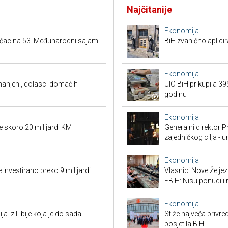
Najčitanije
Ekonomija
ačac na 53. Međunarodni sajam
BiH zvanično aplici
Ekonomija
smanjeni, dolasci domaćih
UIO BiH prikupila 3
godinu
Ekonomija
e skoro 20 milijardi KM
Generalni direktor P
zajedničkog cilja - 
Ekonomija
 investirano preko 9 milijardi
Vlasnici Nove Želj
FBiH: Nisu ponudili 
Ekonomija
ja iz Libije koja je do sada
Stiže najveća privred
posjetila BiH