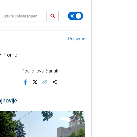
Prijavi se
 / Promo
Podijeli ovaj članak
Facebook
X
Kopiraj link
Više
jnovije