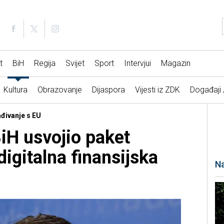
t
BiH
Regija
Svijet
Sport
Intervjui
Magazin
Kultura
Obrazovanje
Dijaspora
Vijesti iz ZDK
Događaji
ađivanje s EU
iH usvojio paket
igitalna finansijska
Na