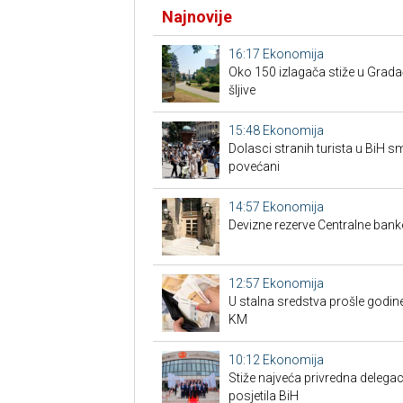
Najnovije
16:17
Ekonomija
Oko 150 izlagača stiže u Grad
šljive
15:48
Ekonomija
Dolasci stranih turista u BiH 
povećani
14:57
Ekonomija
Devizne rezerve Centralne bank
12:57
Ekonomija
U stalna sredstva prošle godine
KM
10:12
Ekonomija
Stiže najveća privredna delegaci
posjetila BiH