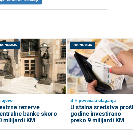
EKONOMIJA
EKONOMIJA
rajevo
BiH povećala ulaganja
evizne rezerve
U stalna sredstva proš
entralne banke skoro
godine investirano
0 milijardi KM
preko 9 milijardi KM