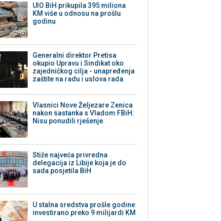
UIO BiH prikupila 395 miliona
KM više u odnosu na prošlu
godinu
Generalni direktor Pretisa
okupio Upravu i Sindikat oko
zajedničkog cilja - unapređenja
zaštite na radu i uslova rada
Vlasnici Nove Željezare Zenica
nakon sastanka s Vladom FBiH:
Nisu ponudili rješenje
Stiže najveća privredna
delegacija iz Libije koja je do
sada posjetila BiH
U stalna sredstva prošle godine
investirano preko 9 milijardi KM