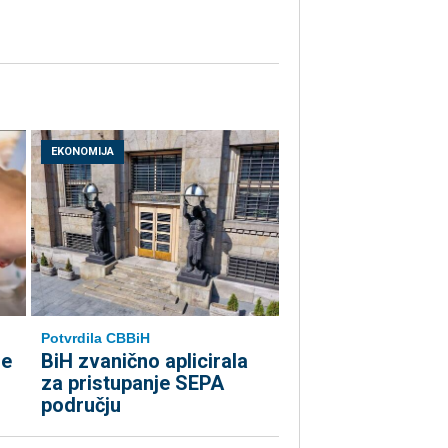
EKONOMIJA
Potvrdila CBBiH
le
BiH zvanično aplicirala
za pristupanje SEPA
području