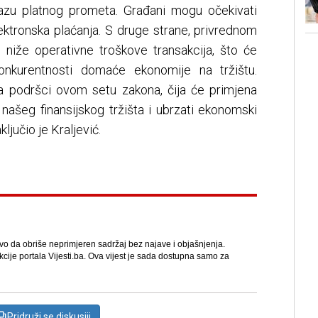
fazu platnog prometa. Građani mogu očekivati
 elektronska plaćanja. S druge strane, privrednom
niže operativne troškove transakcija, što će
konkurentnosti domaće ekonomije na tržištu.
a podršci ovom setu zakona, čija će primjena
 našeg finansijskog tržišta i ubrzati ekonomski
ljučio je Kraljević.
avo da obriše neprimjeren sadržaj bez najave i objašnjenja.
kcije portala Vijesti.ba. Ova vijest je sada dostupna samo za
Pridruži se diskusiji