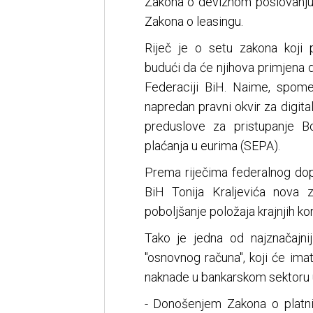
Zakona o deviznom poslovanju
Zakona o leasingu.
Riječ je o setu zakona koji p
budući da će njihova primjena 
Federaciji BiH. Naime, spomen
napredan pravni okvir za digita
preduslove za pristupanje 
plaćanja u eurima (SEPA).
Prema riječima federalnog dopr
BiH Tonija Kraljevića nova 
poboljšanje položaja krajnjih kor
Tako je jedna od najznačajnij
"osnovnog računa", koji će im
naknade u bankarskom sektoru u
- Donošenjem Zakona o platn