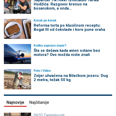
Japanski TikToker iznenadio Tarika
Hodžića: Razgovor krenuo na
bosanskom, a onda...
Korak po korak
Reforma torta po klasičnom receptu:
Bogat fil od čokolade i kore pune oraha
Koliko zapravo znate?
Šta se dešava kada avion ostane bez
motora? Ovo možda niste znali
Foto / Video
Zvijer uhvaćena na Bilećkom jezeru: Dug
2 metra, težak 50 kg
Najnovije
Najčitanije
09:02
Zanimljivosti