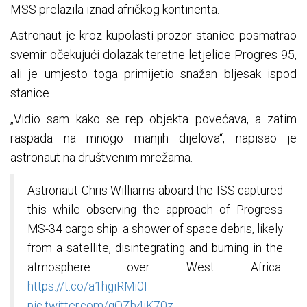
MSS prelazila iznad afričkog kontinenta.
Astronaut je kroz kupolasti prozor stanice posmatrao
svemir očekujući dolazak teretne letjelice Progres 95,
ali je umjesto toga primijetio snažan bljesak ispod
stanice.
„Vidio sam kako se rep objekta povećava, a zatim
raspada na mnogo manjih dijelova“, napisao je
astronaut na društvenim mrežama.
Astronaut Chris Williams aboard the ISS captured
this while observing the approach of Progress
MS-34 cargo ship: a shower of space debris, likely
from a satellite, disintegrating and burning in the
atmosphere over West Africa.
https://t.co/a1hgiRMi0F
pic.twitter.com/qQZb4iK70z