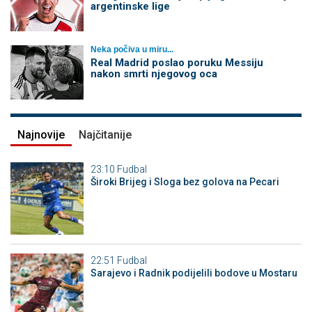
argentinske lige
Neka počiva u miru...
Real Madrid poslao poruku Messiju
nakon smrti njegovog oca
Najnovije
Najčitanije
23:10
Fudbal
Široki Brijeg i Sloga bez golova na Pecari
22:51
Fudbal
Sarajevo i Radnik podijelili bodove u Mostaru