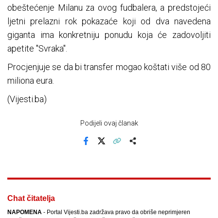
obeštećenje Milanu za ovog fudbalera, a predstojeći
ljetni prelazni rok pokazaće koji od dva navedena
giganta ima konkretniju ponudu koja će zadovoljiti
apetite "Svraka".
Procjenjuje se da bi transfer mogao koštati više od 80
miliona eura.
(Vijesti.ba)
Podijeli ovaj članak
Facebook
X
Kopiraj link
Više
Chat čitatelja
NAPOMENA
- Portal Vijesti.ba zadržava pravo da obriše neprimjeren