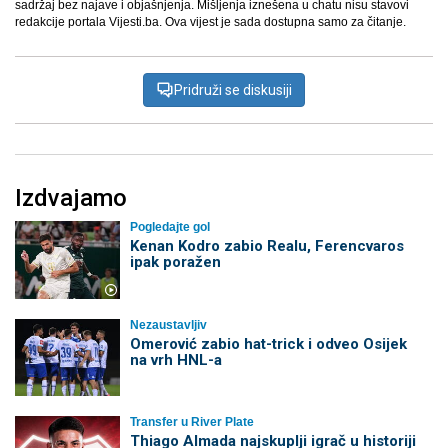
sadržaj bez najave i objašnjenja. Mišljenja iznešena u chatu nisu stavovi
redakcije portala Vijesti.ba. Ova vijest je sada dostupna samo za čitanje.
Pridruži se diskusiji
Izdvajamo
Pogledajte gol
Kenan Kodro zabio Realu, Ferencvaros
ipak poražen
Nezaustavljiv
Omerović zabio hat-trick i odveo Osijek
na vrh HNL-a
Transfer u River Plate
Thiago Almada najskuplji igrač u historiji